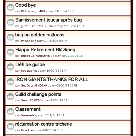
Good bye
кем
RCHyeres_83400
в дату 23/03/24 17:20.
Bannissement joueur après bug
кем
guest_1463253823766
в дату 20/03/24 17:31.
bug on golden balloons
кем
let op slang
в дату 20/03/24 08:35.
Happy Retirement Blitzkrieg
кем
Rudolf Gerhard Stryd…
в дату 28/02/24 09:15.
Défi de guilde
кем
ubb gazinet
в дату 19/02/24 08:47.
IRON GIANTS THANKS FOR ALL
кем
Gus Guest GHO4X0
в дату 09/02/24 20:58.
Guild challenge points
кем
Guest EDFFZV
в дату 22/01/24 08:14.
Classement
кем
Teamweb
в дату 16/01/24 12:04.
réclamation contre tricherie
кем
David Bes
в дату 08/01/24 16:46.