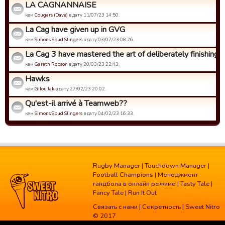
LA CAGNANNAISE
кем
Cougars (Dave)
в дату 11/07/23 14:50.
La Cag have given up in GVG
кем
Simons Spud Slingers
в дату 03/07/23 08:26.
La Cag 3 have mastered the art of deliberately finishing bo
кем
Gareth Robson
в дату 20/03/23 22:43.
Hawks
кем
Gilou Jak
в дату 27/02/23 20:02.
Qu'est-il arrivé à Teamweb??
кем
Simons Spud Slingers
в дату 04/02/23 16:33.
Rugby Manager
|
Touchdown Manager
|
Football Champions
|
Менеджмент
гандбола в онлайн режиме
|
Tasty Tale
|
Fancy Tale
|
Run It Out
Связать с нами
|
Секретность
| Sweet Nitro
© 2017