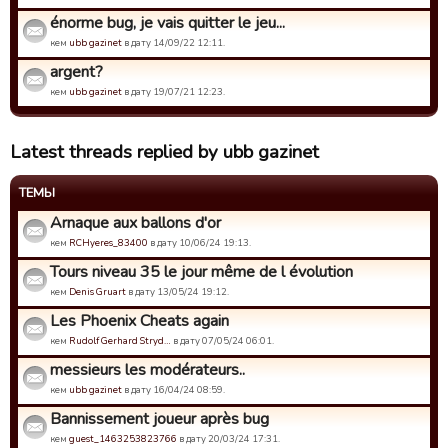
énorme bug, je vais quitter le jeu...
кем
ubb gazinet
в дату 14/09/22 12:11.
argent?
кем
ubb gazinet
в дату 19/07/21 12:23.
Latest threads replied by ubb gazinet
ТЕМЫ
Arnaque aux ballons d'or
кем
RCHyeres_83400
в дату 10/06/24 19:13.
Tours niveau 35 le jour même de l évolution
кем
Denis Gruart
в дату 13/05/24 19:12.
Les Phoenix Cheats again
кем
Rudolf Gerhard Stryd…
в дату 07/05/24 06:01.
messieurs les modérateurs..
кем
ubb gazinet
в дату 16/04/24 08:59.
Bannissement joueur après bug
кем
guest_1463253823766
в дату 20/03/24 17:31.