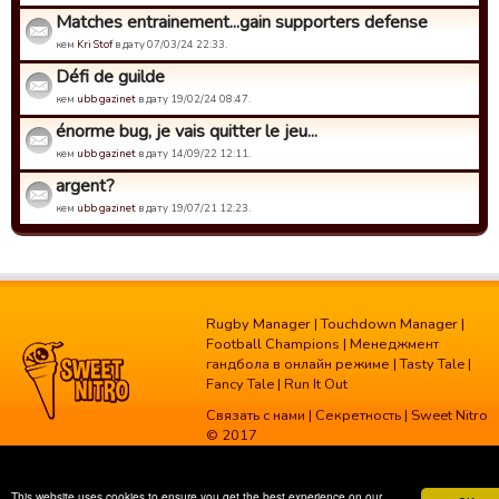
Matches entrainement...gain supporters defense
кем
Kri Stof
в дату 07/03/24 22:33.
Défi de guilde
кем
ubb gazinet
в дату 19/02/24 08:47.
énorme bug, je vais quitter le jeu...
кем
ubb gazinet
в дату 14/09/22 12:11.
argent?
кем
ubb gazinet
в дату 19/07/21 12:23.
Rugby Manager
|
Touchdown Manager
|
Football Champions
|
Менеджмент
гандбола в онлайн режиме
|
Tasty Tale
|
Fancy Tale
|
Run It Out
Связать с нами
|
Секретность
| Sweet Nitro
© 2017
This website uses cookies to ensure you get the best experience on our