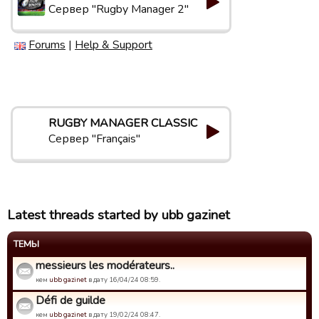
Сервер "Rugby Manager 2"
Forums
|
Help & Support
RUGBY MANAGER CLASSIC
Сервер "Français"
Latest threads started by ubb gazinet
ТЕМЫ
messieurs les modérateurs..
кем
ubb gazinet
в дату 16/04/24 08:59.
Défi de guilde
кем
ubb gazinet
в дату 19/02/24 08:47.