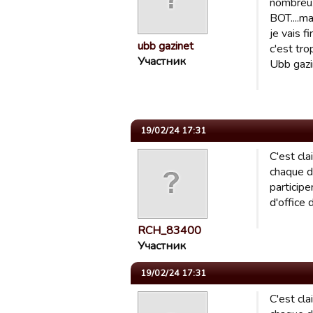
nombreux?
BOT....ma
je vais fi
ubb gazinet
c'est tro
Участник
Ubb gazi
19/02/24 17:31
C'est cl
chaque d
particip
d'office 
RCH_83400
Участник
19/02/24 17:31
C'est cl