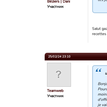
Béziers | Dani
Участник
Salut ga
recettes
25/02/24 23:10
u
Bonjo
Pourq
Teamweb
moins
Участник
d'off
je vai