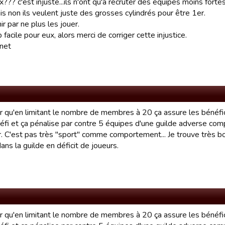
?? c'est injuste...ils n'ont qu'a recruter des équipes moins fortes
is non ils veulent juste des grosses cylindrés pour être 1er.
nir par ne plus les jouer.
p facile pour eux, alors merci de corriger cette injustice.
net
air qu'en limitant le nombre de membres à 20 ça assure les béné
éfi et ça pénalise par contre 5 équipes d'une guilde adverse com
er. C'est pas très "sport" comme comportement... Je trouve très b
dans la guilde en déficit de joueurs.
air qu'en limitant le nombre de membres à 20 ça assure les béné