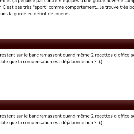
éfi et ça pénalise par contre 5 équipes d'une guilde adverse com
er. C'est pas très "sport" comme comportement... Je trouve très b
dans la guilde en déficit de joueurs.
 restent sur le banc ramassent quand même 2 recettes d office 
mble que la compensation est déjà bonne non ? :):)
 restent sur le banc ramassent quand même 2 recettes d office 
mble que la compensation est déjà bonne non ? :):)