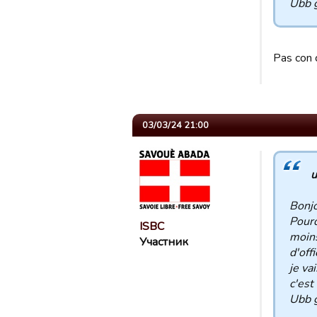
Ubb 
Pas con 
03/03/24 21:00
u
Bonjo
Pourq
ISBC
moins
Участник
d'off
je vai
c'est
Ubb 