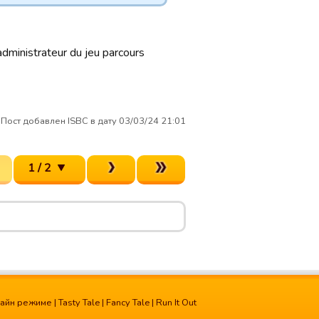
administrateur du jeu parcours
Пост добавлен ISBC в дату 03/03/24 21:01
1 / 2
лайн режиме
|
Tasty Tale
|
Fancy Tale
|
Run It Out