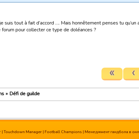
je suis tout à fait d’accord …. Mais honnêtement penses tu qu’un 
e forum pour collecter ce type de doléances ?
ns
Défi de guilde
r
|
Touchdown Manager
|
Football Champions
|
Менеджмент гандбола в он