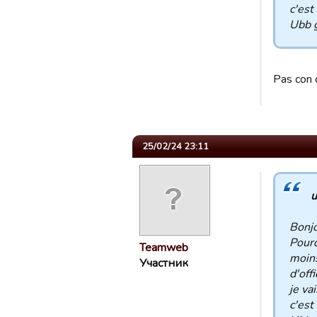
c'est
Ubb 
Pas con 
25/02/24 23:11
u
Bonjo
Pourq
Teamweb
moins
Участник
d'off
je vai
c'est