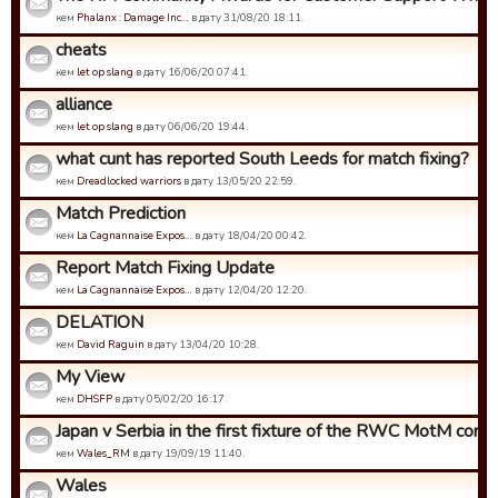
кем
Phalanx : Damage Inc…
в дату 31/08/20 18:11.
cheats
кем
let op slang
в дату 16/06/20 07:41.
alliance
кем
let op slang
в дату 06/06/20 19:44.
what cunt has reported South Leeds for match fixing?
кем
Dreadlocked warriors
в дату 13/05/20 22:59.
Match Prediction
кем
La Cagnannaise Expos…
в дату 18/04/20 00:42.
Report Match Fixing Update
кем
La Cagnannaise Expos…
в дату 12/04/20 12:20.
DELATION
кем
David Raguin
в дату 13/04/20 10:28.
My View
кем
DHSFP
в дату 05/02/20 16:17.
Japan v Serbia in the first fixture of the RWC MotM compet
кем
Wales_RM
в дату 19/09/19 11:40.
Wales