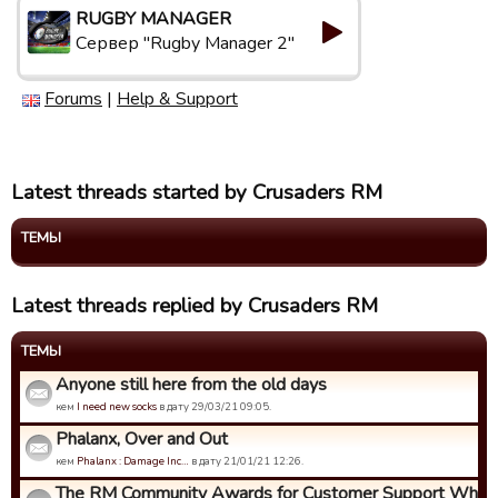
RUGBY MANAGER
Сервер "Rugby Manager 2"
Forums
|
Help & Support
Latest threads started by Crusaders RM
ТЕМЫ
Latest threads replied by Crusaders RM
ТЕМЫ
Anyone still here from the old days
кем
I need new socks
в дату 29/03/21 09:05.
Phalanx, Over and Out
кем
Phalanx : Damage Inc…
в дату 21/01/21 12:26.
The RM Community Awards for Customer Support Who Ca