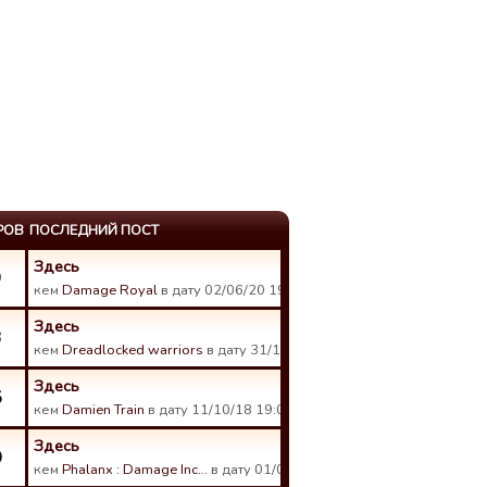
РОВ
ПОСЛЕДНИЙ ПОСТ
Здесь
9
кем
Damage Royal
в дату 02/06/20 19:18.
Здесь
3
кем
Dreadlocked warriors
в дату 31/12/18 00:41.
Здесь
5
кем
Damien Train
в дату 11/10/18 19:00.
Здесь
0
кем
Phalanx : Damage Inc…
в дату 01/07/18 08:29.