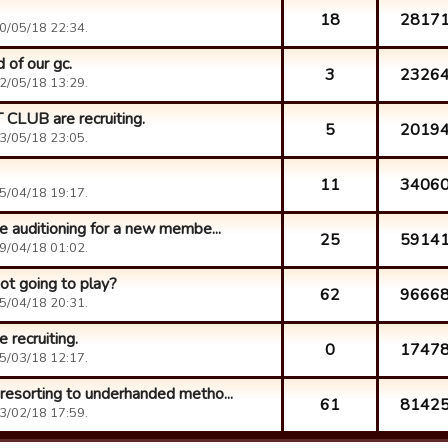
18
2817
0/05/18 22:34.
 of our gc.
3
2326
2/05/18 13:29.
LUB are recruiting.
5
2019
3/05/18 23:05.
11
3406
5/04/18 19:17.
re auditioning for a new membe...
25
5914
9/04/18 01:02.
not going to play?
62
9666
5/04/18 20:31.
 recruiting.
0
1747
5/03/18 12:17.
 resorting to underhanded metho...
61
8142
3/02/18 17:59.