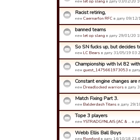
кем
let op slang
в дату 03/02/20 1
Racist retiring,
кем
Caernarfon RFC
в дату 09/12/
banned teams
кем
let op slang
в дату 29/01/20 1
So SN fucks up, but decides to
кем
LC Bears
в дату 31/05/19 03:2
Championship with lvl 82 with
кем
guest_1475661973053
в дату
Constant engine changes are n
кем
Dreadlocked warriors
в дату 3
Match Fixing Part 3.
кем
Balderdash Titans
в дату 29/1
Tope 3 players
кем
YSTRADGYNLAIS {AC & …
в да
Webb Ellis Ball Boys
кем
Romford
в дату 14/10/18 23:4