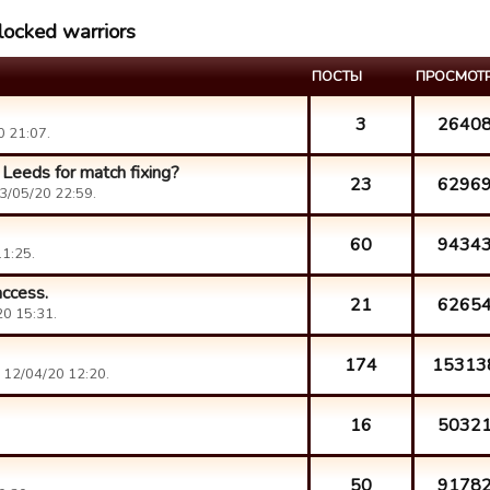
locked warriors
ПОСТЫ
ПРОСМОТ
3
2640
0 21:07.
Leeds for match fixing?
23
6296
3/05/20 22:59.
60
9434
11:25.
access.
21
6265
20 15:31.
174
15313
 12/04/20 12:20.
16
5032
50
9178