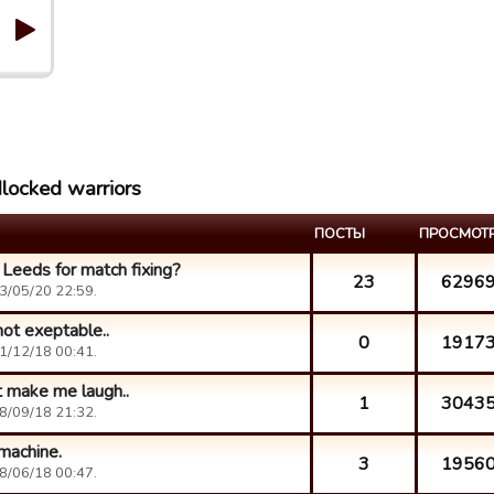
locked warriors
ПОСТЫ
ПРОСМОТ
Leeds for match fixing?
23
6296
3/05/20 22:59.
ot exeptable..
0
1917
1/12/18 00:41.
t make me laugh..
1
3043
8/09/18 21:32.
machine.
3
1956
8/06/18 00:47.