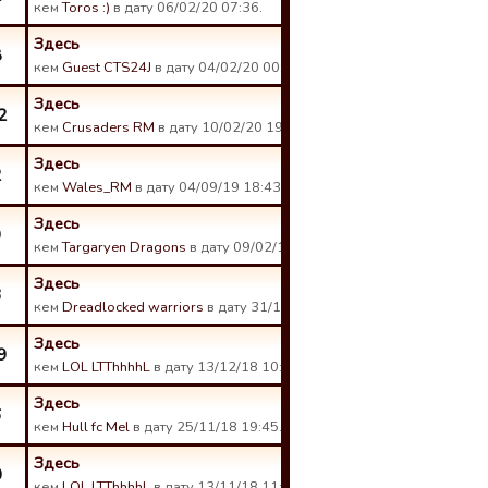
кем
Toros :)
в дату 06/02/20 07:36.
Здесь
8
кем
Guest CTS24J
в дату 04/02/20 00:11.
Здесь
2
кем
Crusaders RM
в дату 10/02/20 19:20.
Здесь
2
кем
Wales_RM
в дату 04/09/19 18:43.
Здесь
9
кем
Targaryen Dragons
в дату 09/02/19 22:35.
Здесь
3
кем
Dreadlocked warriors
в дату 31/12/18 00:41.
Здесь
9
кем
LOL LTThhhhL
в дату 13/12/18 10:13.
Здесь
6
кем
Hull fc Mel
в дату 25/11/18 19:45.
Здесь
0
кем
LOL LTThhhhL
в дату 13/11/18 11:52.