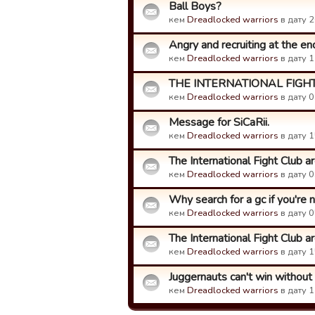
Ball Boys?
кем
Dreadlocked warriors
в дату 2
Angry and recruiting at the end
кем
Dreadlocked warriors
в дату 1
THE INTERNATIONAL FIGHT C
кем
Dreadlocked warriors
в дату 0
Message for SiCaRii.
кем
Dreadlocked warriors
в дату 1
The International Fight Club a
кем
Dreadlocked warriors
в дату 0
Why search for a gc if you're 
кем
Dreadlocked warriors
в дату 0
The International Fight Club are
кем
Dreadlocked warriors
в дату 1
Juggernauts can't win without
кем
Dreadlocked warriors
в дату 1