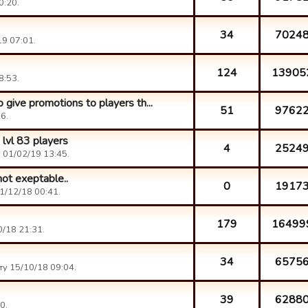
0:20.
34
7024
19 07:01.
124
13905
8:53.
 give promotions to players th...
51
9762
6.
 lvl 83 players
4
2524
 01/02/19 13:45.
ot exeptable..
0
1917
1/12/18 00:41.
179
16499
0/18 21:31.
34
6575
ту 15/10/18 09:04.
39
6288
0.