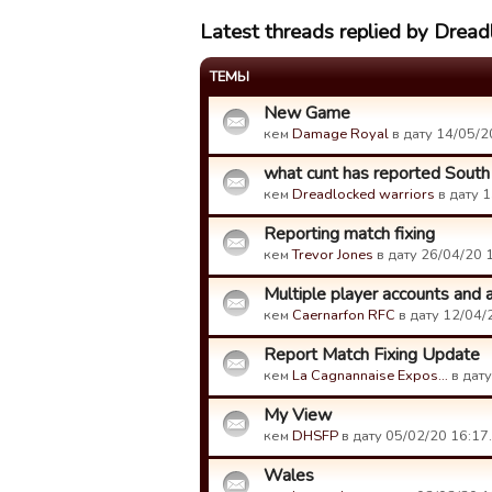
Latest threads replied by Dread
ТЕМЫ
New Game
кем
Damage Royal
в дату 14/05/2
what cunt has reported South 
кем
Dreadlocked warriors
в дату 1
Reporting match fixing
кем
Trevor Jones
в дату 26/04/20 
Multiple player accounts and 
кем
Caernarfon RFC
в дату 12/04/
Report Match Fixing Update
кем
La Cagnannaise Expos…
в дату
My View
кем
DHSFP
в дату 05/02/20 16:17.
Wales