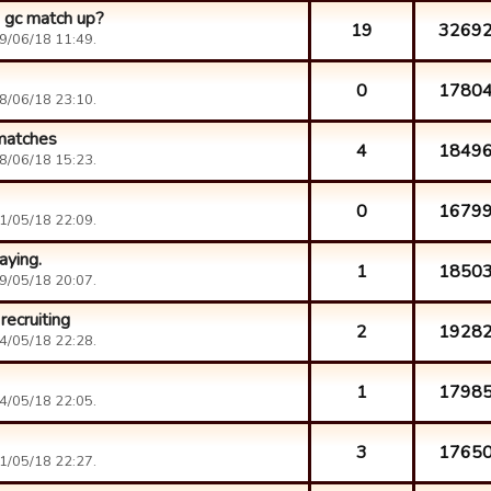
a gc match up?
19
3269
9/06/18 11:49.
0
1780
8/06/18 23:10.
 matches
4
1849
8/06/18 15:23.
0
1679
1/05/18 22:09.
aying.
1
1850
9/05/18 20:07.
recruiting
2
1928
4/05/18 22:28.
1
1798
4/05/18 22:05.
3
1765
1/05/18 22:27.