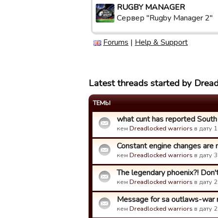
RUGBY MANAGER
Сервер "Rugby Manager 2"
Forums
|
Help & Support
Latest threads started by Dread
ТЕМЫ
what cunt has reported South 
кем
Dreadlocked warriors
в дату 1
Constant engine changes are n
кем
Dreadlocked warriors
в дату 3
The legendary phoenix?! Don'
кем
Dreadlocked warriors
в дату 2
Message for sa outlaws-war 
кем
Dreadlocked warriors
в дату 2