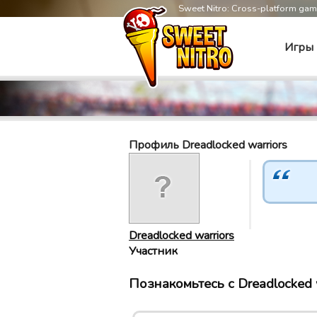
Sweet Nitro: Cross-platform ga
Игры
Профиль Dreadlocked warriors
Dreadlocked warriors
Участник
Познакомьтесь с Dreadlocked w