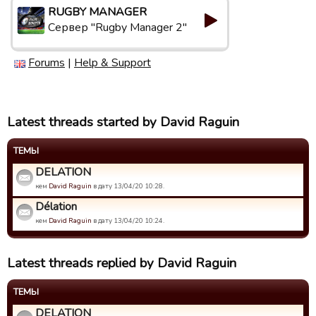
RUGBY MANAGER
Сервер "Rugby Manager 2"
Forums
|
Help & Support
Latest threads started by David Raguin
ТЕМЫ
DELATION
кем
David Raguin
в дату 13/04/20 10:28.
Délation
кем
David Raguin
в дату 13/04/20 10:24.
Latest threads replied by David Raguin
ТЕМЫ
DELATION