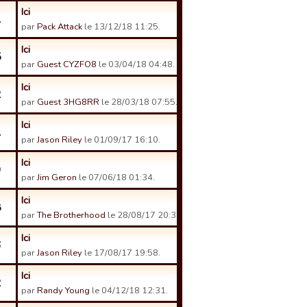
Ici
1
par
Pack Attack
le 13/12/18 11:25.
Ici
5
par
Guest CYZFO8
le 03/04/18 04:48.
Ici
2
par
Guest 3HG8RR
le 28/03/18 07:55.
Ici
1
par
Jason Riley
le 01/09/17 16:10.
Ici
9
par
Jim Geron
le 07/06/18 01:34.
Ici
8
par
The Brotherhood
le 28/08/17 20:38.
Ici
6
par
Jason Riley
le 17/08/17 19:58.
Ici
2
par
Randy Young
le 04/12/18 12:31.