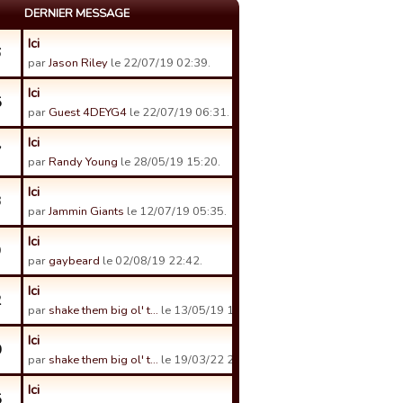
DERNIER MESSAGE
Ici
6
par
Jason Riley
le 22/07/19 02:39.
Ici
5
par
Guest 4DEYG4
le 22/07/19 06:31.
Ici
7
par
Randy Young
le 28/05/19 15:20.
Ici
3
par
Jammin Giants
le 12/07/19 05:35.
Ici
9
par
gaybeard
le 02/08/19 22:42.
Ici
2
par
shake them big ol' t…
le 13/05/19 14:16.
Ici
0
par
shake them big ol' t…
le 19/03/22 20:49.
Ici
5