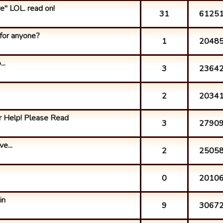
re" LOL. read on!
31
6125
for anyone?
1
2048
..
3
2364
2
2034
r Help! Please Read
3
2790
e...
2
2505
0
2010
in
9
3067