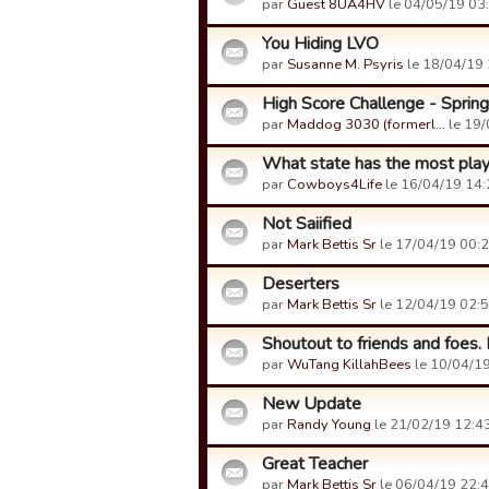
par
Guest 8UA4HV
le 04/05/19 03:
You Hiding LVO
par
Susanne M. Psyris
le 18/04/19 
High Score Challenge - Springf
par
Maddog 3030 (formerl…
le 19/
What state has the most pla
par
Cowboys4Life
le 16/04/19 14:
Not Saiified
par
Mark Bettis Sr
le 17/04/19 00:2
Deserters
par
Mark Bettis Sr
le 12/04/19 02:5
Shoutout to friends and foes
par
WuTang KillahBees
le 10/04/19
New Update
par
Randy Young
le 21/02/19 12:43
Great Teacher
par
Mark Bettis Sr
le 06/04/19 22:4