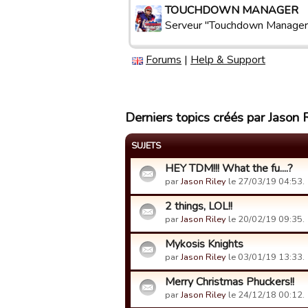
TOUCHDOWN MANAGER
Serveur "Touchdown Manager
Forums
|
Help & Support
Derniers topics créés par Jason 
SUJETS
HEY TDM!!! What the fu....?
par
Jason Riley
le 27/03/19 04:53.
2 things, LOL!!
par
Jason Riley
le 20/02/19 09:35.
Mykosis Knights
par
Jason Riley
le 03/01/19 13:33.
Merry Christmas Phuckers!!
par
Jason Riley
le 24/12/18 00:12.