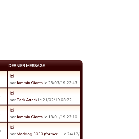
DERNIER MESSAGE
Ici
9
par
Jammin Giants
le 28/03/19 22:43.
Ici
4
par
Pack Attack
le 21/02/19 08:22.
Ici
2
par
Jammin Giants
le 18/01/19 23:10.
Ici
5
par
Maddog 3030 (formerl…
le 24/12/18 15:24.