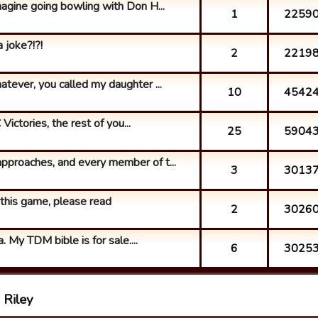
magine going bowling with Don H...
1
2259
 joke?!?!
2
2219
tever, you called my daughter ...
10
4542
ictories, the rest of you...
25
5904
pproaches, and every member of t...
3
3013
this game, please read
2
3026
a. My TDM bible is for sale....
6
3025
 Riley