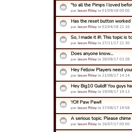
"to all the Pimps I loved befo
par
Jason Riley
le 01/09/18 00:00.
Has the reset button worked 
par
Jason Riley
le 02/04/18 21:16.
So, I made it #!. This topic is to.
par
Jason Riley
le 27/11/17 21:30.
Does anyone know....
par
Jason Riley
le 28/08/17 03:28.
Hey Fellow Players need you
par
Jason Riley
le 21/08/17 14:14.
Hey Big10 Guild!! You guys hav
par
Jason Riley
le 19/08/17 19:13.
YO!! Paw Paw!!
par
Jason Riley
le 17/08/17 19:58.
A serious topic. Please chime 
par
Jason Riley
le 16/07/17 00:00.