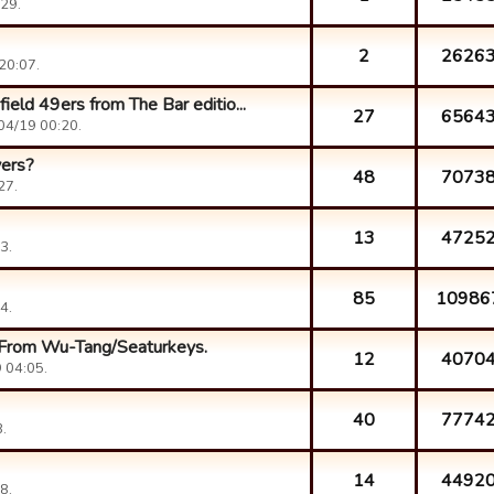
29.
2
2626
20:07.
ield 49ers from The Bar editio...
27
6564
04/19 00:20.
yers?
48
7073
27.
13
4725
3.
85
10986
4.
. From Wu-Tang/Seaturkeys.
12
4070
 04:05.
40
7774
.
14
4492
8.