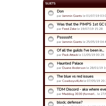
SUJETS
Don
par
Jammin Giants
le 01/07/19 03:
Was that the PIMPS 1st GC 
par
Feed Zeke
le 19/07/19 15:28.
Psssssht
par
Jammin Giants
le 25/05/19 04:
Of all the guilds I've been in...
par
Pack Attack
le 11/05/19 00:29.
Haunted Palace
par
Duane Anderson
le 28/01/19 1
The blue vs red issues
par
Cowboys4Life
le 07/05/19 20:
TDM Discord - aka where ever
par
Maddog 3030 (formerl…
le 27/
block; defense?