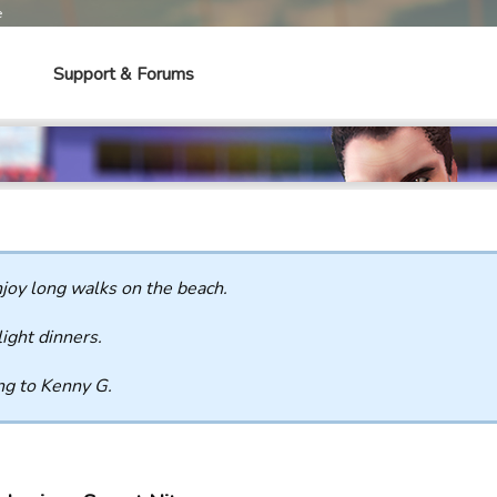
e
Support & Forums
njoy long walks on the beach.
ight dinners.
ng to Kenny G.