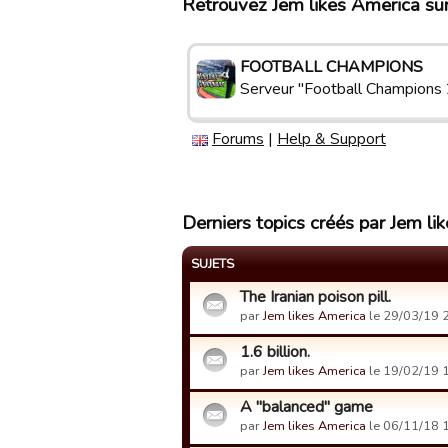
Retrouvez Jem likes America sur
FOOTBALL CHAMPIONS
Serveur "Football Champions 
Forums
|
Help & Support
Derniers topics créés par Jem li
SUJETS
The Iranian poison pill.
par
Jem likes America
le 29/03/19 
1.6 billion.
par
Jem likes America
le 19/02/19 
A "balanced" game
par
Jem likes America
le 06/11/18 