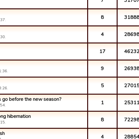
7
3170
8
3188
37.
4
2869
30.
17
4623
9
2693
1:36.
5
2701
3:26.
ts go before the new season?
1
2531
54.
ong hibernation
8
7229
15.
ish
4
2885