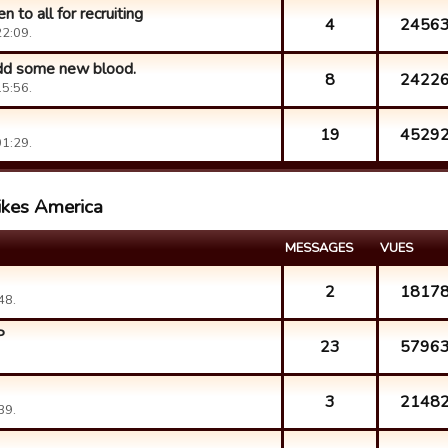
 to all for recruiting
4
2456
22:09.
dd some new blood.
8
2422
15:56.
19
4529
01:29.
likes America
MESSAGES
VUES
2
1817
48.
P
23
5796
3
2148
39.