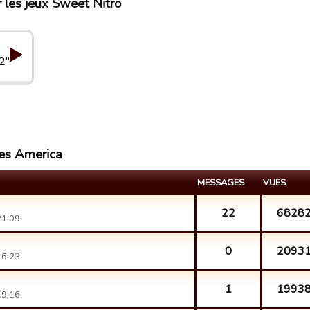
 les jeux Sweet Nitro
2"
kes America
MESSAGES
VUES
22
6828
21:09.
0
2093
16:23.
1
1993
19:16.