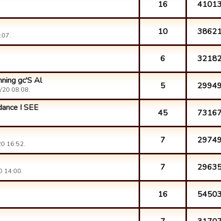
16
4101
10
3862
:07.
6
3218
ning gc'S Al
5
2994
/20 08:08.
dance I SEE
45
7316
7
2974
20 16:52.
7
2963
0 14:00.
16
5450