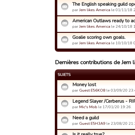
The English speaking guild open
par
Jem likes America
le 01/11/18 
American Outlaws ready to a
par
Jem likes America
le 24/10/18 
Goalie scoring own goals.
par
Jem likes America
le 10/10/18 
Dernières contributions de Jem 
SUJETS
Money lost
par
Guest E56KO8
le 03/09/20 23:
Legend Slayer /Cerberus - RI
par
Mic's Mob
le 17/01/20 19:26.
Need a guild
par
Guest E5H3A9
le 23/08/20 21:
Is it really true?