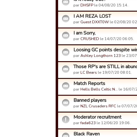
par
DHSFP
le 04/08/20 15:14.
I AM REZA LOST
par
Guest DXXT0W
le 02/08/20 02
I am Sorry,
par
CRUSHED
le 14/07/20 06:05.
Loosing GC points despite win
par
Ashley Longthorn 123
le 23/07
Those RP's are STILL in abun
par
LC Bears
le 19/07/20 08:01.
Match Reports
par
Hells Bells Celtic N…
le 16/07/
Banned players
par
NZL Crusaders RFC
le 07/07/2
Moderator recruitment
par
fada623
le 12/06/20 19:06.
Black Raven