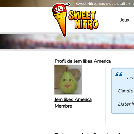
Sweet Nitro: jeux cross-platform
Jeux
Profil de Jem likes America
I e
Candlel
Jem likes America
Listeni
Membre