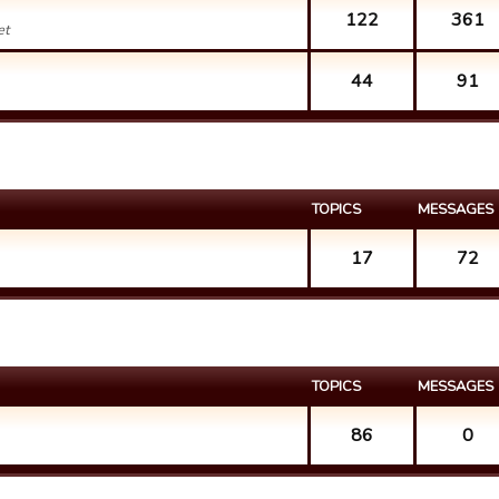
122
361
et
44
91
TOPICS
MESSAGES
17
72
TOPICS
MESSAGES
86
0