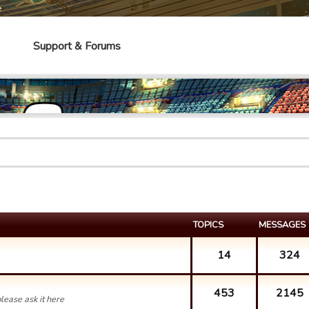
e
Support & Forums
TOPICS
MESSAGES
14
324
453
2145
lease ask it here