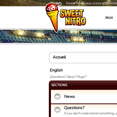
Sweet Nitro: jeux cross-platform
Jeux
Accueil
English
Questions? Ideas? Bugs?
SECTIONS
News
Questions?
If you don't understand something, p