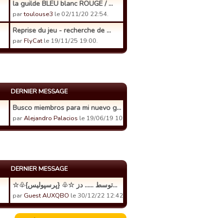
la guilde BLEU blanc ROUGE / ...
par
toulouse3
le 02/11/20 22:54.
Reprise du jeu - recherche de ...
par
FlyCat
le 19/11/25 19:00.
DERNIER MESSAGE
Busco miembros para mi nuevo g...
par
Alejandro Palacios
le 19/06/19 10:30.
DERNIER MESSAGE
☆♧{پرسپولیس} ♧☆ توسط ...... دز...
par
Guest AUXQBO
le 30/12/22 12:42.