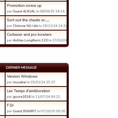
Promotion screw up
par
Guest 4L81AL
le 08/09/25 18:14.
Sort out the cheats or......
par
Chelsea 'till I die
le 19/11/24 14:32.
Corbezer and pro bowlers
par
Ashley Longthorn 123
le 27/02/24 19:18.
DERNIER MESSAGE
Version Windows
par
musabai
le 15/01/24 15:37.
Les Temps d'amélioration
par
goore2016
le 11/07/24 04:21.
F Dr
par
Guest 9SWJR7
le 07/10/25 00:30.