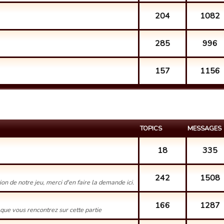
204
1082
285
996
157
1156
TOPICS
MESSAGES
18
335
242
1508
n de notre jeu, merci d'en faire la demande ici.
166
1287
que vous rencontrez sur cette partie