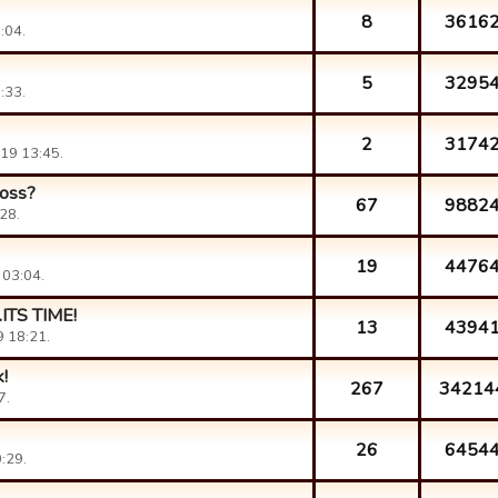
8
3616
:04.
5
3295
:33.
2
3174
19 13:45.
loss?
67
9882
28.
19
4476
 03:04.
..ITS TIME!
13
4394
9 18:21.
!
267
34214
7.
26
6454
:29.