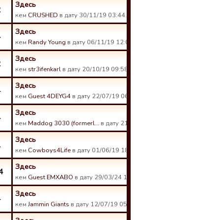
Здесь
2
кем
CRUSHED
в дату 30/11/19 03:44.
Здесь
4
кем
Randy Young
в дату 06/11/19 12:08.
Здесь
2
кем
str3ifenkarl
в дату 20/10/19 09:58.
Здесь
4
кем
Guest 4DEYG4
в дату 22/07/19 06:31.
Здесь
4
кем
Maddog 3030 (formerl…
в дату 21/06/19 16:03.
Здесь
1
кем
Cowboys4Life
в дату 01/06/19 18:44.
Здесь
4
кем
Guest EMXABO
в дату 29/03/24 12:49.
Здесь
4
кем
Jammin Giants
в дату 12/07/19 05:35.