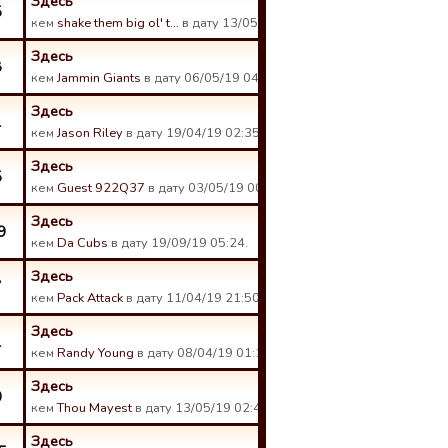
Здесь
5
кем
shake them big ol' t…
в дату 13/05/19 14:16.
Здесь
8
кем
Jammin Giants
в дату 06/05/19 04:31.
Здесь
1
кем
Jason Riley
в дату 19/04/19 02:35.
Здесь
5
кем
Guest 922Q37
в дату 03/05/19 00:32.
Здесь
9
кем
Da Cubs
в дату 19/09/19 05:24.
Здесь
7
кем
Pack Attack
в дату 11/04/19 21:50.
Здесь
1
кем
Randy Young
в дату 08/04/19 01:11.
Здесь
0
кем
Thou Mayest
в дату 13/05/19 02:46.
Здесь