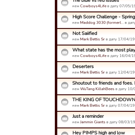
The blue vs red issues
кем
Cowboys4Life
в дату 07/05/1
High Score Challenge - Springf
кем
Maddog 3030 (formerl…
в дат
Not Saiified
кем
Mark Bettis Sr
в дату 17/04/19
What state has the most pla
кем
Cowboys4Life
в дату 16/04/1
Deserters
кем
Mark Bettis Sr
в дату 12/04/19
Shoutout to friends and foes
кем
WuTang KillahBees
в дату 10/
THE KING OF TOUCHDOW
кем
Mark Bettis Sr
в дату 07/04/19
Just a reminder
кем
Jammin Giants
в дату 08/03/19
Hey PIMPS high and low