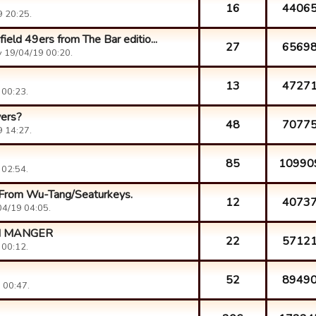
16
4406
9 20:25.
ield 49ers from The Bar editio...
27
6569
у 19/04/19 00:20.
13
4727
 00:23.
yers?
48
7077
9 14:27.
85
10990
 02:54.
. From Wu-Tang/Seaturkeys.
12
4073
04/19 04:05.
N MANGER
22
5712
 00:12.
52
8949
 00:47.