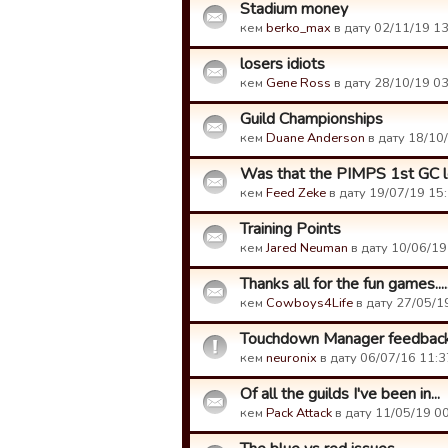
Stadium money
кем
berko_max
в дату 02/11/19 13
losers idiots
кем
Gene Ross
в дату 28/10/19 03
Guild Championships
кем
Duane Anderson
в дату 18/10/
Was that the PIMPS 1st GC 
кем
Feed Zeke
в дату 19/07/19 15:
Training Points
кем
Jared Neuman
в дату 10/06/19
Thanks all for the fun games...
кем
Cowboys4Life
в дату 27/05/1
Touchdown Manager feedback
кем
neuronix
в дату 06/07/16 11:3
Of all the guilds I've been in...
кем
Pack Attack
в дату 11/05/19 00