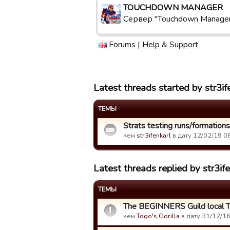
TOUCHDOWN MANAGER
Сервер "Touchdown Manage
Forums
|
Help & Support
Latest threads started by str3if
ТЕМЫ
Strats testing runs/formations
кем
str3ifenkarl
в дату 12/02/19 08
Latest threads replied by str3ife
ТЕМЫ
The BEGINNERS Guild local T
кем
Togo's Gorilla
в дату 31/12/16