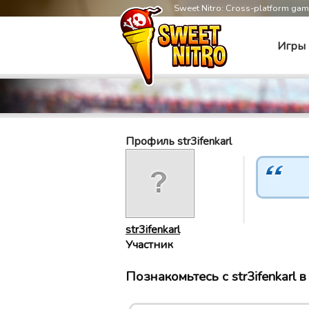
Sweet Nitro: Cross-platform ga
Игры
Профиль str3ifenkarl
str3ifenkarl
Участник
Познакомьтесь с str3ifenkarl в