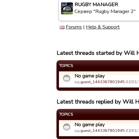
RUGBY MANAGER
Сервер "Rugby Manager 2"
Forums
|
Help & Support
Latest threads started by Will
TOPICS
No game play
од
guest_1443367801945
02/01/
Latest threads replied by Will 
TOPICS
No game play
од
guest_1443367801945
02/01/