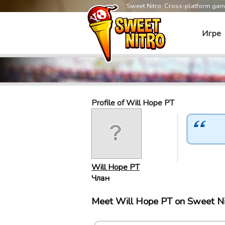
Sweet Nitro: Cross-platform ga
Игре
Profile of Will Hope PT
Will Hope PT
Члан
Meet Will Hope PT on Sweet N