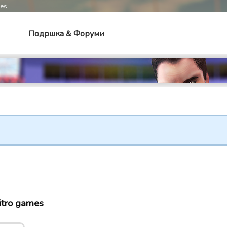
mes
Подршка & Форуми
itro games