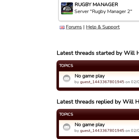
RUGBY MANAGER
Server "Rugby Manager 2"
Forums
|
Help & Support
Latest threads started by Will
TOPICS
No game play
by
guest_1443367801945
on 02/0
Latest threads replied by Will 
TOPICS
No game play
by
guest_1443367801945
on 02/0