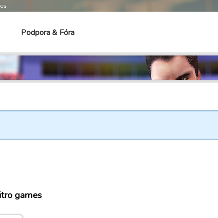
mes
Podpora & Fóra
itro games