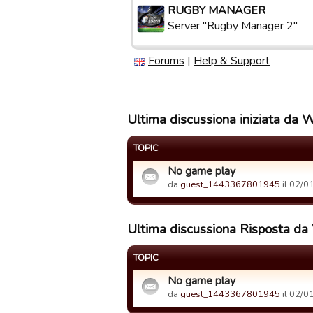
RUGBY MANAGER
Server "Rugby Manager 2"
Forums
|
Help & Support
Ultima discussiona iniziata da 
TOPIC
No game play
da
guest_1443367801945
il 02/0
Ultima discussiona Risposta da
TOPIC
No game play
da
guest_1443367801945
il 02/0