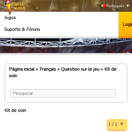
Português
Jogos
Logi
Suporte & Fóruns
Página inicial
Français
Question sur le jeu
Kit de
soin
Kit de soin
1 / 1