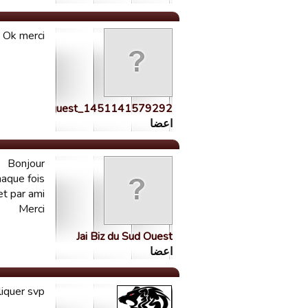
Ok merci
guest_1451141579292
اعضا
Bonjour
haque fois.
t par ami ?
Merci
Jai Biz du Sud Ouest
اعضا
liquer svp?