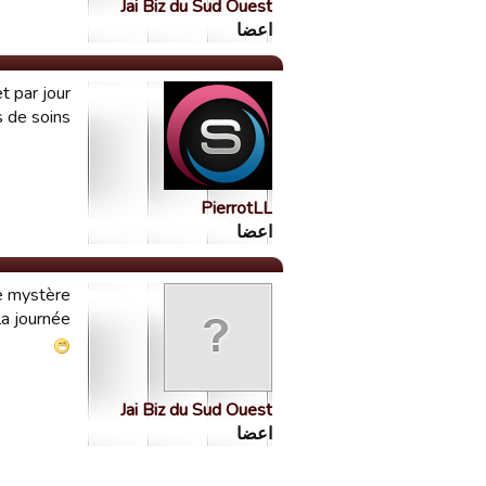
Jai Biz du Sud Ouest
اعضا
t par jour.
 de soins.
PierrotLL
اعضا
e mystère.
a journée !
Jai Biz du Sud Ouest
اعضا