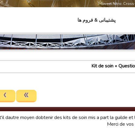
Sweet Nitro: Cros
پشتیبانی & فروم ها
Kit de soin
Question
t'il dautre moyen dobtenir des kits de soin mis a part la guilde et l
Merci de vos