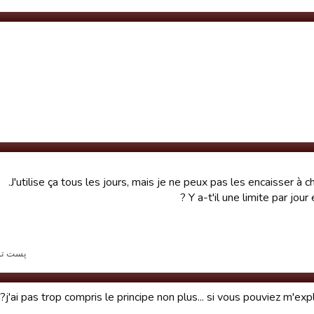
J'utilise ça tous les jours, mais je ne peux pas les encaisser à c
Y a-t'il une limite par jour e
پست توسط i Biz du Sud Ouest
j'ai pas trop compris le principe non plus... si vous pouviez m'exp