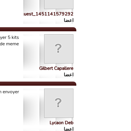
guest_1451141579292
اعضا
yer 5 kits
t de meme
Gilbert Capallere
اعضا
n envoyer?
Lycaon Deb
اعضا