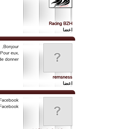
Racing BZH
اعضا
Bonjour,
 Pour eux,
de donner.
remsness
اعضا
 Facebook.
 Facebook ?