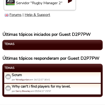
Servidor "Rugby Manager 2"
Forums
|
Help & Support
Últimas tópicos iniciados por Guest D2P7PW
TEMAS
Últimas tópicos responderam por Guest D2P7PW
TEMAS
Scrum
por
Ystradgynlais
em 14/12/17 16:41
Why can't i find players for my level.
por
Gerry Brawley
em 09/04/17 15:57