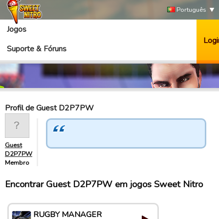
Português
Jogos
Logi
Suporte & Fóruns
Profil de Guest D2P7PW
Guest
D2P7PW
Membro
Encontrar Guest D2P7PW em jogos Sweet Nitro
RUGBY MANAGER