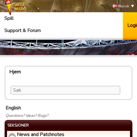
Norsk
Spill
Logi
Support & Forum
Hjem
English
Questions? Ideas? Bugs?
SEKSJONER
News and Patchnotes