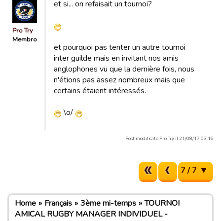
et si... on refaisait un tournoi?
Pro Try
Membro
et pourquoi pas tenter un autre tournoi
inter guilde mais en invitant nos amis
anglophones vu que la dernière fois, nous
n'étions pas assez nombreux mais que
certains étaient intéressés.
\o/
Post modificato Pro Try il 21/08/17 03:16
7 / 7
Home
Français
3ème mi-temps
TOURNOI
AMICAL RUGBY MANAGER INDIVIDUEL -