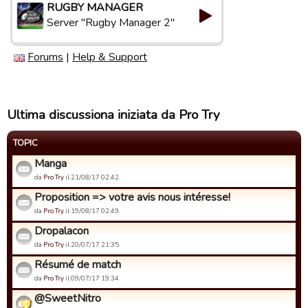
RUGBY MANAGER
Server "Rugby Manager 2"
Forums
|
Help & Support
Ultima discussiona iniziata da Pro Try
TOPIC
Manga
da
Pro Try
il 21/08/17 02:42.
Proposition => votre avis nous intéresse!
da
Pro Try
il 19/08/17 02:49.
Dropalacon
da
Pro Try
il 20/07/17 21:35.
Résumé de match
da
Pro Try
il 09/07/17 19:34.
@SweetNitro