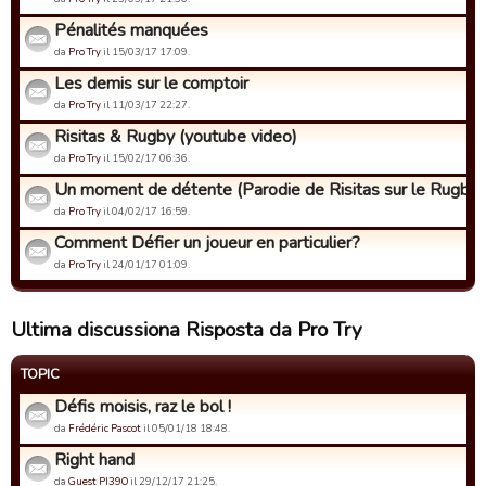
Pénalités manquées
da
Pro Try
il 15/03/17 17:09.
Les demis sur le comptoir
da
Pro Try
il 11/03/17 22:27.
Risitas & Rugby (youtube video)
da
Pro Try
il 15/02/17 06:36.
Un moment de détente (Parodie de Risitas sur le Rugby)
da
Pro Try
il 04/02/17 16:59.
Comment Défier un joueur en particulier?
da
Pro Try
il 24/01/17 01:09.
Ultima discussiona Risposta da Pro Try
TOPIC
Défis moisis, raz le bol !
da
Frédéric Pascot
il 05/01/18 18:48.
Right hand
da
Guest PI39O
il 29/12/17 21:25.