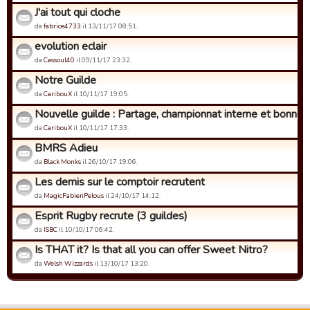
J'ai tout qui cloche
da
fabrice4733
il 13/11/17 08:51.
evolution eclair
da
Cassoul40
il 09/11/17 23:32.
Notre Guilde
da
CaribouX
il 10/11/17 19:05.
Nouvelle guilde : Partage, championnat interne et bonne h
da
CaribouX
il 10/11/17 17:33.
BMRS Adieu
da
Black Monks
il 26/10/17 19:06.
Les demis sur le comptoir recrutent
da
MagicFabienPelous
il 24/10/17 14:12.
Esprit Rugby recrute (3 guildes)
da
ISBC
il 10/10/17 06:42.
Is THAT it? Is that all you can offer Sweet Nitro?
da
Welsh Wizzards
il 13/10/17 13:20.