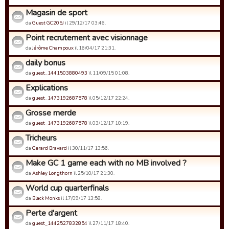
Magasin de sport
da
Guest GC205J
il 29/12/17 03:46.
Point recrutement avec visionnage
da
Jérôme Champoux
il 16/04/17 21:31.
daily bonus
da
guest_1441503880493
il 11/09/15 01:08.
Explications
da
guest_1473192687578
il 05/12/17 22:24.
Grosse merde
da
guest_1473192687578
il 03/12/17 10:19.
Tricheurs
da
Gerard Bravard
il 30/11/17 13:56.
Make GC 1 game each with no MB involved ?
da
Ashley Longthorn
il 25/10/17 21:30.
World cup quarterfinals
da
Black Monks
il 17/09/17 13:58.
Perte d'argent
da
guest_1442527832854
il 27/11/17 18:40.