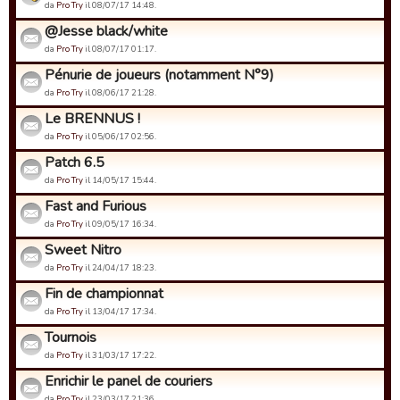
da
Pro Try
il 08/07/17 14:48.
@Jesse black/white
da
Pro Try
il 08/07/17 01:17.
Pénurie de joueurs (notamment N°9)
da
Pro Try
il 08/06/17 21:28.
Le BRENNUS !
da
Pro Try
il 05/06/17 02:56.
Patch 6.5
da
Pro Try
il 14/05/17 15:44.
Fast and Furious
da
Pro Try
il 09/05/17 16:34.
Sweet Nitro
da
Pro Try
il 24/04/17 18:23.
Fin de championnat
da
Pro Try
il 13/04/17 17:34.
Tournois
da
Pro Try
il 31/03/17 17:22.
Enrichir le panel de couriers
da
Pro Try
il 23/03/17 21:36.