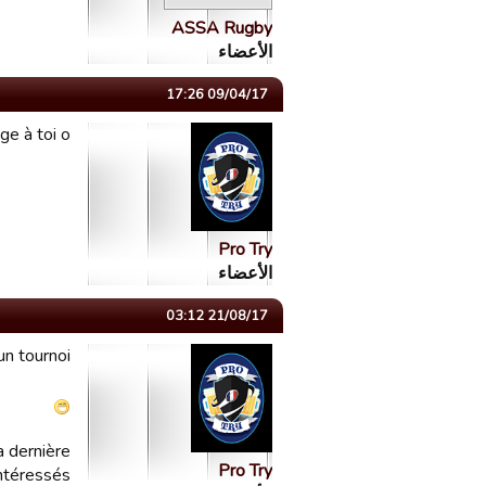
ASSA Rugby
الأعضاء
09/04/17 17:26
ge à toi o/
Pro Try
الأعضاء
21/08/17 03:12
 un tournoi?
a dernière
Pro Try
ntéressés.