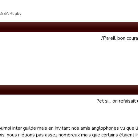
ASSA Rugby علی08/04/17 23:56 تم تحریر القسم بوا
Pareil, bon coura
et si... on refaisait
ournoi inter guilde mais en invitant nos amis anglophones vu que l
ois, nous n'étions pas assez nombreux mais que certains étaient i