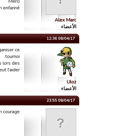
Merci
n enfariné
Alex Marc
الأعضاء
08/04/17 12:36
ganiser ce
tournoi.
s lors des
ut l'aider
Uloz
الأعضاء
08/04/17 23:55
n courage.