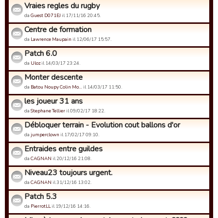
Vraies regles du rugby
da
Guest D071EJ
il 17/11/16 20:45.
Centre de formation
da
Lawrence Maupain
il 12/06/17 15:57.
Patch 6.0
da
Uloz
il 14/03/17 23:24.
Monter descente
da
Batou Noupy Colin Mo…
il 14/03/17 11:50.
les joueur 31 ans
da
Stephane Tellier
il 09/02/17 18:22.
Débloquer terrain - Evolution cout ballons d'or
da
jumperclown
il 17/02/17 09:10.
Entraides entre guildes
da
CAGNAN
il 20/12/16 21:08.
Niveau23 toujours urgent.
da
CAGNAN
il 31/12/16 13:02.
Patch 5.3
da
PierrotLL
il 19/12/16 14:16.