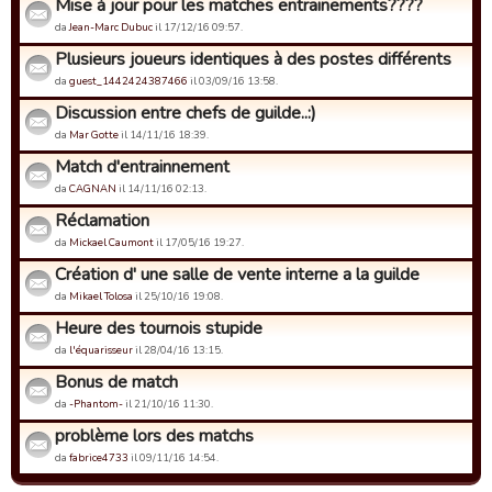
Mise à jour pour les matches entrainements????
da
Jean-Marc Dubuc
il 17/12/16 09:57.
Plusieurs joueurs identiques à des postes différents
da
guest_1442424387466
il 03/09/16 13:58.
Discussion entre chefs de guilde..:)
da
Mar Gotte
il 14/11/16 18:39.
Match d'entrainnement
da
CAGNAN
il 14/11/16 02:13.
Réclamation
da
Mickael Caumont
il 17/05/16 19:27.
Création d' une salle de vente interne a la guilde
da
Mikael Tolosa
il 25/10/16 19:08.
Heure des tournois stupide
da
l'équarisseur
il 28/04/16 13:15.
Bonus de match
da
-Phantom-
il 21/10/16 11:30.
problème lors des matchs
da
fabrice4733
il 09/11/16 14:54.