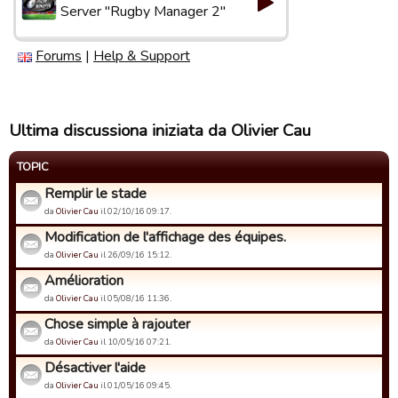
Server "Rugby Manager 2"
Forums
|
Help & Support
Ultima discussiona iniziata da Olivier Cau
TOPIC
Remplir le stade
da
Olivier Cau
il 02/10/16 09:17.
Modification de l'affichage des équipes.
da
Olivier Cau
il 26/09/16 15:12.
Amélioration
da
Olivier Cau
il 05/08/16 11:36.
Chose simple à rajouter
da
Olivier Cau
il 10/05/16 07:21.
Désactiver l'aide
da
Olivier Cau
il 01/05/16 09:45.