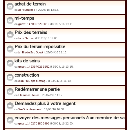
achat de terrain
da
Jp Peleszezak
il 20/05/16 13:33.
mi-temps
da
guest_1450302203610
il 01/05/16 19:11.
Prix des terrains
da
John Nathan
il 21/03/16 14:01.
Prix du terrain impossible
da
Jai Biz du Sud Ouest
il 25/04/16 21:16.
kits de soins
da
guest_1453670265252
il 25/04/16 13:15.
construction
da
Jean Philippe Messag…
il 23/04/16 14:18.
Redémarrer une partie
da
Flammes Bleues
il 20/04/16 11:02.
Demandez plus à votre argent
da
SeeDrik Heymans
il 03/03/16 16:08.
envoyer des messages personnels à un membre de sa gu
da
guest_1452701806496
il 08/03/16 22:50.