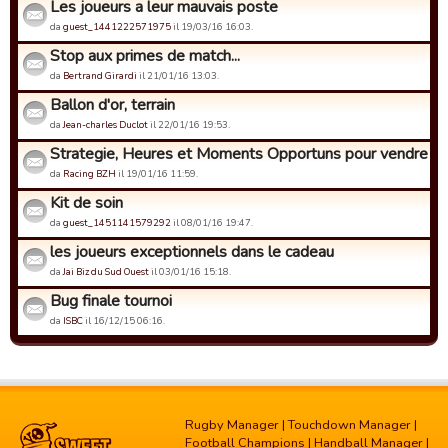
Les joueurs a leur mauvais poste
da
guest_1441222571975
il 19/03/16 16:03.
Stop aux primes de match...
da
Bertrand Girardi
il 21/01/16 13:03.
Ballon d'or, terrain
da
Jean-charles Duclot
il 22/01/16 19:53.
Strategie, Heures et Moments Opportuns pour vendre un j
da
Racing BZH
il 19/01/16 11:59.
Kit de soin
da
guest_1451141579292
il 08/01/16 19:47.
les joueurs exceptionnels dans le cadeau
da
Jai Biz du Sud Ouest
il 03/01/16 15:18.
Bug finale tournoi
da
ISBC
il 16/12/15 06:16.
Rugby Manager
|
Touchdown Manager
|
Football Champions
|
Handball Manager
|