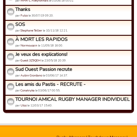
par
MHR-L'Aveyronnais
le 03/08/18 00:02.
Thanks
par
Fulco
le 30/07/19 09:20.
SOS
par
Stephane Tellier
le 10/11/18 12:21.
À MORT LES RAPIDOS
par
Normousain
le 11/09/18 16:00.
Je veux des explications!
par
Guest 3Z9Q0H
le 23/05/18 20:39.
Sud Ouest Passion recrute
par
Aubin Giordano
le 03/06/17 14:37.
Les amis du Pastis - RECRUTE -
par
Conakryka
le 03/06/17 00:55.
TOURNOI AMICAL RUGBY MANAGER INDIVIDUEL - Insc
par
Uloz
le 12/03/17 15:40.