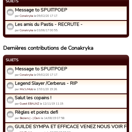
SUJETS
Message to SPUITPOEP
par
Conakryka
le 09/02/20 17:17.
Les amis du Pastis - RECRUTE -
par
Conakryka
le 03/06/17 00:55.
Dernières contributions de Conakryka
SUJETS
Message to SPUITPOEP
par
Conakryka
le 09/02/20 17:17.
Legend Slayer /Cerberus - RIP
par
Mic's Mob
le 17/01/20 19:26.
Salut les copains !
par
Guest EBALNZ
le 12/11/19 11:19.
Règles et points defi
par
Beziers | - | Dani
le 14/08/19 07:58.
GUILDE SYMPA ET EFFICACE VENEZ NOUS VOIR Fr@nc