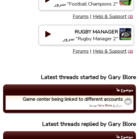
"Football Champions 2" سرور
Forums
|
Help & Support
RUGBY MANAGER
"Rugby Manager 2" سرور
Forums
|
Help & Support
Latest threads started by Gary Blore
موضوع ها
Game center being linked to different accounts
. درتاریخ
Gary Blore
توسط
Latest threads replied by Gary Blore
موضوع ها