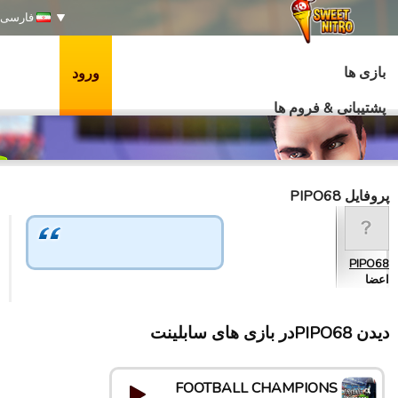
فارسی
بازی ها
ورود
پشتیبانی & فروم ها
پروفایل PIPO68
PIPO68
اعضا
دیدن PIPO68در بازی های سابلینت
FOOTBALL CHAMPIONS