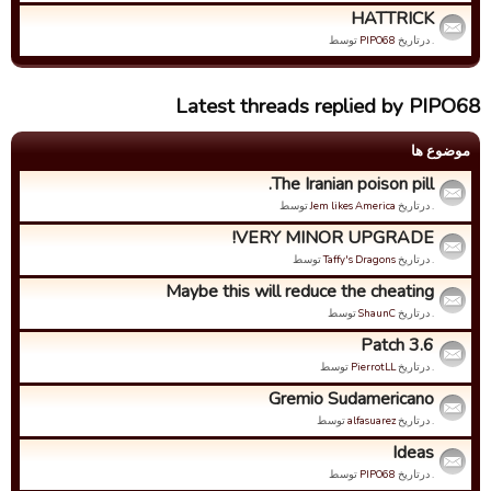
HATTRICK
. درتاریخ
PIPO68
توسط
Latest threads replied by PIPO68
موضوع ها
The Iranian poison pill.
. درتاریخ
Jem likes America
توسط
VERY MINOR UPGRADE!
. درتاریخ
Taffy's Dragons
توسط
Maybe this will reduce the cheating
. درتاریخ
ShaunC
توسط
Patch 3.6
. درتاریخ
PierrotLL
توسط
Gremio Sudamericano
. درتاریخ
alfasuarez
توسط
Ideas
. درتاریخ
PIPO68
توسط