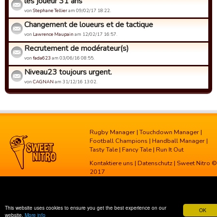
les joueur 31 ans
von
Stephane Tellier
am 09/02/17 18:22.
Changement de loueurs et de tactique
von
Lawrence Maupain
am 12/02/17 16:57.
Recrutement de modérateur(s)
von
fada623
am 03/06/16 08:55.
Niveau23 toujours urgent.
von
CAGNAN
am 31/12/16 13:02.
Rugby Manager
|
Touchdown Manager
|
Football Champions
|
Handball Manager
|
Tasty Tale
|
Fancy Tale
|
Run It Out
Kontaktiere uns
|
Datenschutz
| Sweet Nitro ©
2017
This website uses cookies to ensure you get the best experience on our
OK
website.
More info