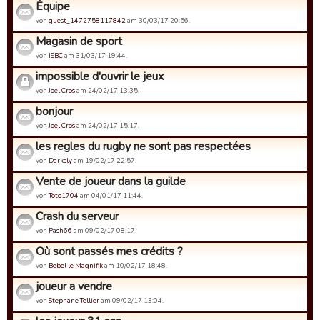
Équipe
von
guest_1472758117842
am 30/03/17 20:56.
Magasin de sport
von
ISBC
am 31/03/17 19:44.
impossible d'ouvrir le jeux
von
Joel Cros
am 24/02/17 13:35.
bonjour
von
Joel Cros
am 24/02/17 15:17.
les regles du rugby ne sont pas respectées
von
Darksly
am 19/02/17 22:57.
Vente de joueur dans la guilde
von
Toto1704
am 04/01/17 11:44.
Crash du serveur
von
Pash66
am 09/02/17 08:17.
Où sont passés mes crédits ?
von
Bebel le Magnifik
am 10/02/17 18:48.
joueur a vendre
von
Stephane Tellier
am 09/02/17 13:04.