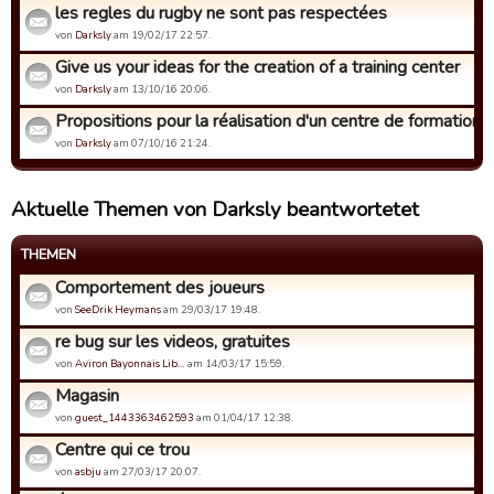
les regles du rugby ne sont pas respectées
von
Darksly
am 19/02/17 22:57.
Give us your ideas for the creation of a training center
von
Darksly
am 13/10/16 20:06.
Propositions pour la réalisation d'un centre de formation
von
Darksly
am 07/10/16 21:24.
Aktuelle Themen von Darksly beantwortetet
THEMEN
Comportement des joueurs
von
SeeDrik Heymans
am 29/03/17 19:48.
re bug sur les videos, gratuites
von
Aviron Bayonnais Lib…
am 14/03/17 15:59.
Magasin
von
guest_1443363462593
am 01/04/17 12:38.
Centre qui ce trou
von
asbju
am 27/03/17 20:07.