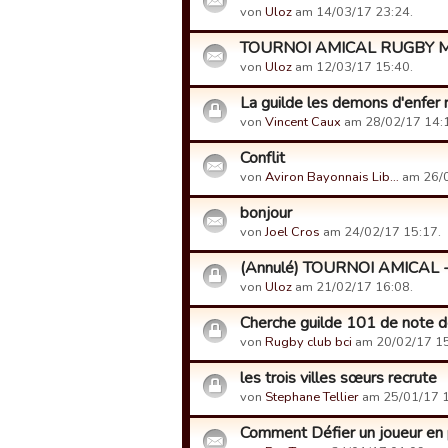
von
Uloz
am 14/03/17 23:24.
TOURNOI AMICAL RUGBY MAN
von
Uloz
am 12/03/17 15:40.
La guilde les demons d'enfer 
von
Vincent Caux
am 28/02/17 14:
Conflit
von
Aviron Bayonnais Lib…
am 26/0
bonjour
von
Joel Cros
am 24/02/17 15:17.
(Annulé) TOURNOI AMICAL 
von
Uloz
am 21/02/17 16:08.
Cherche guilde 101 de note 
von
Rugby club bci
am 20/02/17 15
les trois villes sœurs recrute
von
Stephane Tellier
am 25/01/17 1
Comment Défier un joueur en p