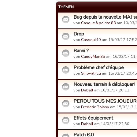
THEMEN
Bug depuis la nouvelle MAJ su
von
Casque à pointe 83
am 10/03/1
Drop
von
Cassoul40
am 15/03/17 17:52
Banni ?
von
CandyMan35
am 16/03/17 11:
Problème chef d'équipe
von
Snipval fcg
am 15/03/17 20:45
Nouveau terrain à débloquer!
von
Daball
am 10/03/17 20:13.
PERDU TOUS MES JOUEURS 
von
Frederic Boissy
am 15/03/17 1
Effets équipement
von
Daball
am 14/03/17 22:50.
Patch 6.0