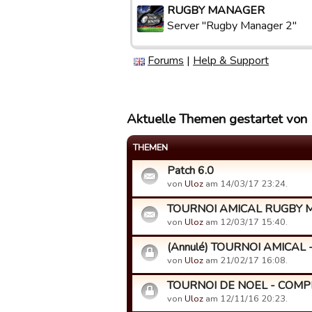
RUGBY MANAGER
Server "Rugby Manager 2"
Forums
|
Help & Support
Aktuelle Themen gestartet von
THEMEN
Patch 6.0
von
Uloz
am 14/03/17 23:24.
TOURNOI AMICAL RUGBY MAN
von
Uloz
am 12/03/17 15:40.
(Annulé) TOURNOI AMICAL 
von
Uloz
am 21/02/17 16:08.
TOURNOI DE NOEL - COMP
von
Uloz
am 12/11/16 20:23.