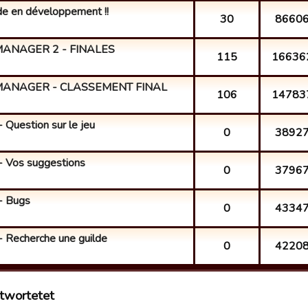
lde en développement !!
30
8660
ANAGER 2 - FINALES
115
16636
MANAGER - CLASSEMENT FINAL
106
14783
uestion sur le jeu
0
3892
Vos suggestions
0
3796
- Bugs
0
4334
Recherche une guilde
0
4220
twortetet