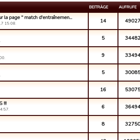
BEITRÄGE
AUFRUFE
r la page " match d'entraînemen...
14
4902
7 15:08.
5
3448
.
9
3349
00.
5
3008
.
16
5307
!!!
6
3649
4:57.
8
3275