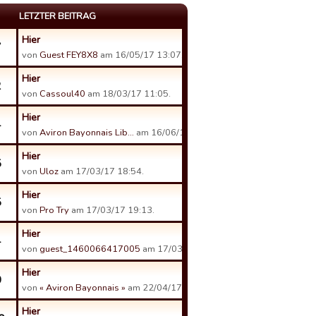
LETZTER BEITRAG
Hier
7
von
Guest FEY8X8
am 16/05/17 13:07.
Hier
2
von
Cassoul40
am 18/03/17 11:05.
Hier
4
von
Aviron Bayonnais Lib…
am 16/06/17 09:07.
Hier
5
von
Uloz
am 17/03/17 18:54.
Hier
5
von
Pro Try
am 17/03/17 19:13.
Hier
4
von
guest_1460066417005
am 17/03/17 11:11.
Hier
0
von
« Aviron Bayonnais »
am 22/04/17 23:56.
Hier