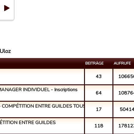
 Uloz
BEITRÄGE
AUFRUFE
43
10665
AGER INDIVIDUEL - Inscriptions
64
10876
- COMPÉTITION ENTRE GUILDES TOUS NIV...
17
5041
ÉTITION ENTRE GUILDES
118
17812