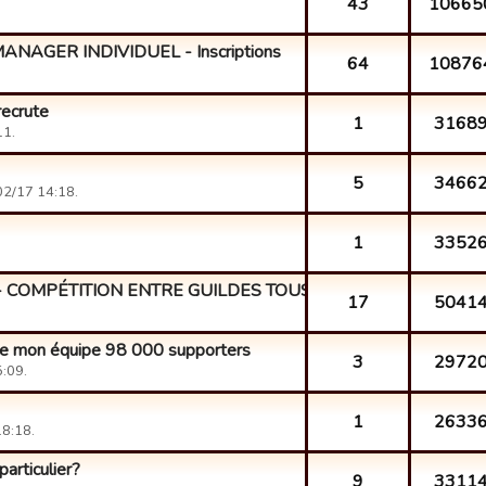
43
10665
AGER INDIVIDUEL - Inscriptions
64
10876
recrute
1
3168
11.
5
3466
2/17 14:18.
1
3352
- COMPÉTITION ENTRE GUILDES TOUS NIV...
17
5041
de mon équipe 98 000 supporters
3
2972
:09.
1
2633
8:18.
articulier?
9
3311