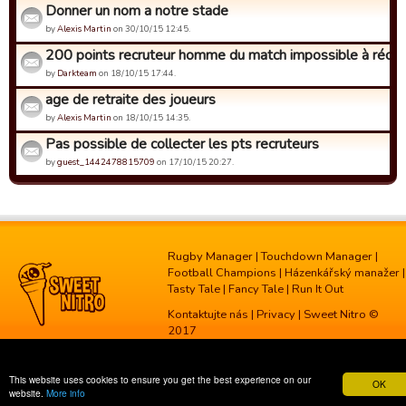
Donner un nom a notre stade
by
Alexis Martin
on 30/10/15 12:45.
200 points recruteur homme du match impossible à récup
by
Darkteam
on 18/10/15 17:44.
age de retraite des joueurs
by
Alexis Martin
on 18/10/15 14:35.
Pas possible de collecter les pts recruteurs
by
guest_1442478815709
on 17/10/15 20:27.
Rugby Manager
|
Touchdown Manager
|
Football Champions
|
Házenkářský manažer
|
Tasty Tale
|
Fancy Tale
|
Run It Out
Kontaktujte nás
|
Privacy
| Sweet Nitro ©
2017
This website uses cookies to ensure you get the best experience on our
OK
website.
More info