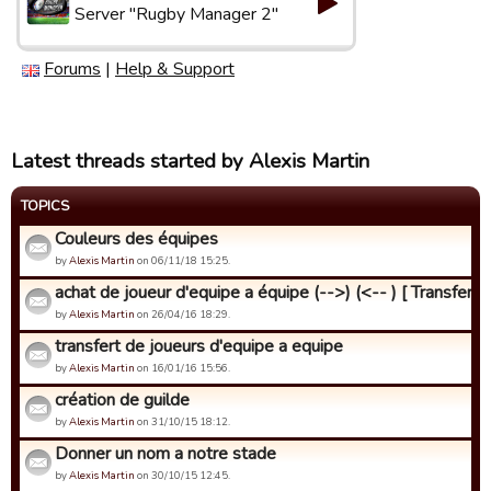
Server "Rugby Manager 2"
Forums
|
Help & Support
Latest threads started by Alexis Martin
TOPICS
Couleurs des équipes
by
Alexis Martin
on 06/11/18 15:25.
achat de joueur d'equipe a équipe (-->) (<-- ) [ Transfert ..
by
Alexis Martin
on 26/04/16 18:29.
transfert de joueurs d'equipe a equipe
by
Alexis Martin
on 16/01/16 15:56.
création de guilde
by
Alexis Martin
on 31/10/15 18:12.
Donner un nom a notre stade
by
Alexis Martin
on 30/10/15 12:45.