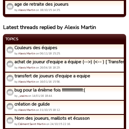
age de retraite des joueurs
by
Alexis Martin
on 18/10/15 14:35.
Latest threads replied by Alexis Martin
TOPICS
Couleurs des équipes
by
Alexis Martin
on 06/11/18 15:25.
achat de joueur d'equipe a équipe (-->) (<-- ) [ Transfert ..
by
Alexis Martin
on 26/04/16 18:29.
transfert de joueurs d'equipe a equipe
by
Alexis Martin
on 16/01/16 15:56.
bug pour la énième fois !!!!!!!!!!!!!!!!!!!!!!!!:(
by
_usains
on 14/01/16 18:44.
création de guilde
by
Alexis Martin
on 31/10/15 18:12.
Nom des joueurs, maillots et écusson
by
Clément Saint Martin
on 24/10/15 22:16.