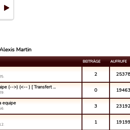
Alexis Martin
BEITRÄGE
AUFRUFE
2
2537
25.
e (-->) (<-- ) [ Transfert ...
0
1946
29.
a equipe
3
2319
56.
1
1919
12.