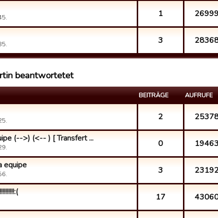
1
2699
45.
3
2836
35.
rtin beantwortetet
BEITRÄGE
AUFRUFE
2
2537
25.
e (-->) (<-- ) [ Transfert ...
0
1946
29.
a equipe
3
2319
56.
!!!!!!:(
17
4306