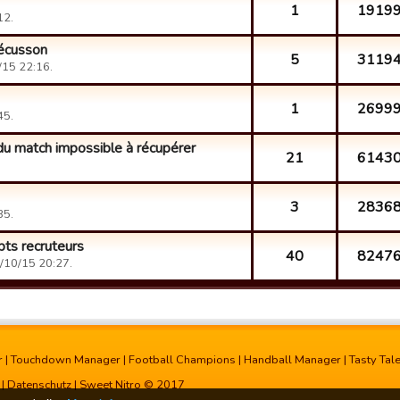
1
1919
12.
 écusson
5
3119
15 22:16.
1
2699
45.
u match impossible à récupérer
21
6143
3
2836
35.
pts recruteurs
40
8247
/10/15 20:27.
r
|
Touchdown Manager
|
Football Champions
|
Handball Manager
|
Tasty Tal
|
Datenschutz
| Sweet Nitro © 2017