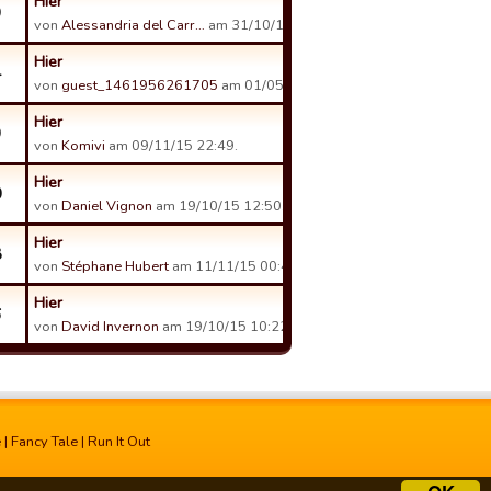
Hier
9
von
Alessandria del Carr…
am 31/10/15 18:14.
Hier
4
von
guest_1461956261705
am 01/05/16 14:38.
Hier
9
von
Komivi
am 09/11/15 22:49.
Hier
0
von
Daniel Vignon
am 19/10/15 12:50.
Hier
8
von
Stéphane Hubert
am 11/11/15 00:41.
Hier
6
von
David Invernon
am 19/10/15 10:22.
e
|
Fancy Tale
|
Run It Out