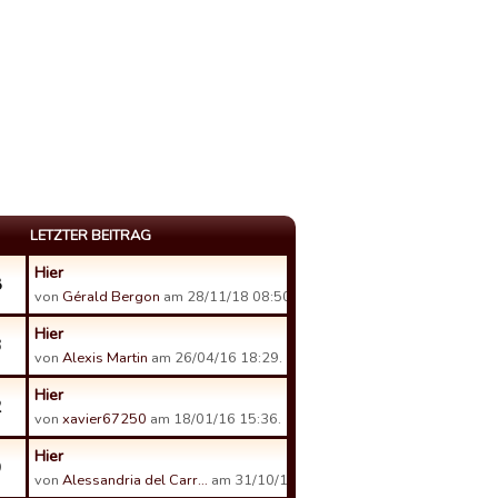
LETZTER BEITRAG
Hier
8
von
Gérald Bergon
am 28/11/18 08:50.
Hier
3
von
Alexis Martin
am 26/04/16 18:29.
Hier
2
von
xavier67250
am 18/01/16 15:36.
Hier
9
von
Alessandria del Carr…
am 31/10/15 18:14.