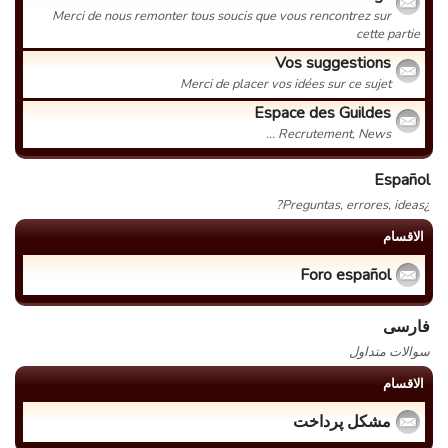
Merci de nous remonter tous soucis que vous rencontrez sur
cette partie
Vos suggestions
Merci de placer vos idées sur ce sujet
Espace des Guildes
Recrutement, News ...
Español
¿Preguntas, errores, ideas?
الاقسام
Foro español
فارسی
سوالات متداول
الاقسام
مشکل پرداخت