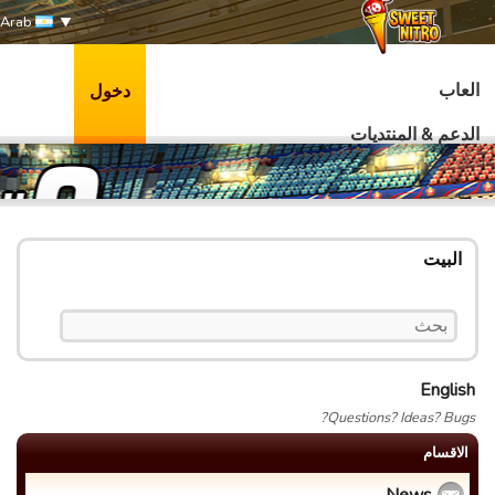
Arab
العاب
دخول
الدعم & المنتديات
البيت
English
Questions? Ideas? Bugs?
الاقسام