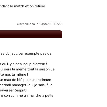
endant le match et on refuse
Опубликовано 13/06/18 11:21.
es du jeu... par exemple pas de
 où il y a beaucoup d'erreur !
qui sera la même tout la saison. Je
e temps la même !
r un max de blé pour un minimum
ootball manager (oui je sais là je
verser l'esprit !
tre con comme un manche a pelle