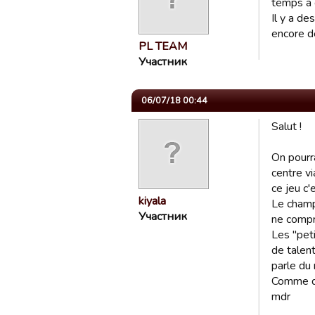
temps a
Il y a d
encore de
PL TEAM
Участник
06/07/18 00:44
Salut !
On pourr
centre vi
ce jeu c'
kiyala
Le champi
Участник
ne compr
Les "pet
de talent
parle du 
Comme qu
mdr