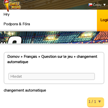
Česky
Hry
Logi
Podpora & Fóra
Domov
Français
Question sur le jeu
changement
automatique
changement automatique
1 / 1