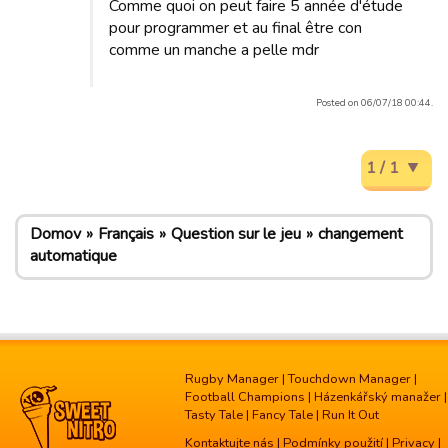
Comme quoi on peut faire 5 année d'étude
pour programmer et au final être con
comme un manche a pelle mdr
Posted on 06/07/18 00:44.
1 / 1
Domov
Français
Question sur le jeu
changement
automatique
Rugby Manager
|
Touchdown Manager
|
Football Champions
|
Házenkářský manažer
|
Tasty Tale
|
Fancy Tale
|
Run It Out
Kontaktujte nás
|
Podmínky použití
|
Privacy
|