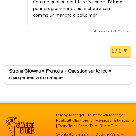
Comme quoi on peut faire 5 année d'étude
pour programmer et au final être con
comme un manche a pelle mdr
Opublikowany 06/07/18 00:44.
1 / 1
Strona Główna
Français
Question sur le jeu
changement automatique
Rugby Manager
|
Touchdown Manager
|
Football Champions
|
Menadżer piłki ręcznej
|
Tasty Tale
|
Fancy Tale
|
Run It Out
Skontaktuj się z nami
|
Ogólne Warunki