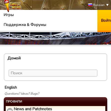
Russian
Игры
Войт
Поддержка & Форумы
Домой
English
Questions? Ideas? Bugs?
ПРОФИЛИ
News and Patchnotes