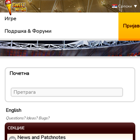
Српски
Игре
Пријав
Подршка & Форуми
Почетна
English
Questions? Ideas? Bugs?
СЕКЦИЈЕ
News and Patchnotes