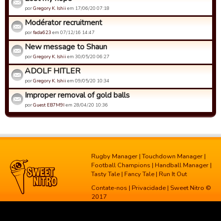
por
Gregory K. Ishii
em 17/06/20 07:18
Modérator recruitment
por
fada623
em 07/12/16 14:47
New message to Shaun
por
Gregory K. Ishii
em 30/05/20 06:27
ADOLF HITLER
por
Gregory K. Ishii
em 09/05/20 10:34
Improper removal of gold balls
por
Guest EB7M9I
em 28/04/20 10:36
Rugby Manager
|
Touchdown Manager
|
Football Champions
|
Handball Manager
|
Tasty Tale
|
Fancy Tale
|
Run It Out
Contate-nos
|
Privacidade
| Sweet Nitro ©
2017