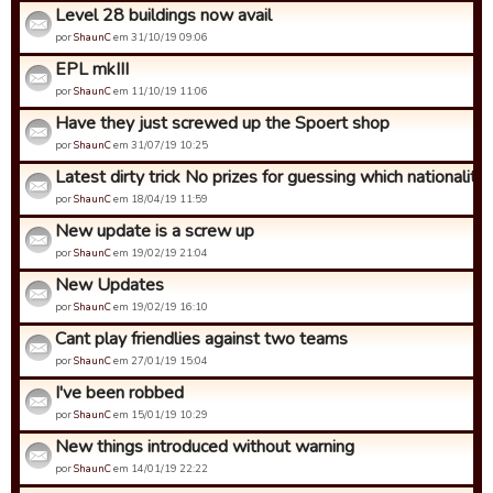
Level 28 buildings now avail
por
ShaunC
em 31/10/19 09:06
EPL mkIII
por
ShaunC
em 11/10/19 11:06
Have they just screwed up the Spoert shop
por
ShaunC
em 31/07/19 10:25
Latest dirty trick No prizes for guessing which nationality ..
por
ShaunC
em 18/04/19 11:59
New update is a screw up
por
ShaunC
em 19/02/19 21:04
New Updates
por
ShaunC
em 19/02/19 16:10
Cant play friendlies against two teams
por
ShaunC
em 27/01/19 15:04
I've been robbed
por
ShaunC
em 15/01/19 10:29
New things introduced without warning
por
ShaunC
em 14/01/19 22:22