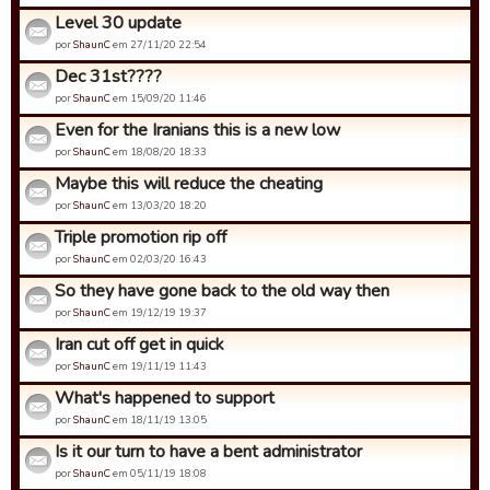
Level 30 update
por
ShaunC
em 27/11/20 22:54
Dec 31st????
por
ShaunC
em 15/09/20 11:46
Even for the Iranians this is a new low
por
ShaunC
em 18/08/20 18:33
Maybe this will reduce the cheating
por
ShaunC
em 13/03/20 18:20
Triple promotion rip off
por
ShaunC
em 02/03/20 16:43
So they have gone back to the old way then
por
ShaunC
em 19/12/19 19:37
Iran cut off get in quick
por
ShaunC
em 19/11/19 11:43
What's happened to support
por
ShaunC
em 18/11/19 13:05
Is it our turn to have a bent administrator
por
ShaunC
em 05/11/19 18:08