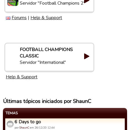
Servidor "Football Champions 2"
Forums
|
Help & Support
FOOTBALL CHAMPIONS
CLASSIC
Servidor "International"
Help & Support
Últimas tópicos iniciados por ShaunC
TEMAS
6 Days to go
por
ShaunC
em 26/12/20 12:44