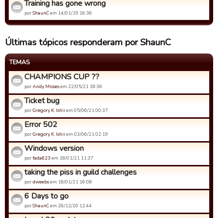
Training has gone wrong
por
ShaunC
em 14/01/19 16:36
Últimas tópicos responderam por ShaunC
TEMAS
CHAMPIONS CUP ??
por
Andy Misses
em 22/05/21 18:36
Ticket bug
por
Gregory K. Ishii
em 05/06/21 00:37
Error 502
por
Gregory K. Ishii
em 03/06/21 02:19
Windows version
por
fada623
em 18/01/21 11:37
taking the piss in guild challenges
por
dweebs
em 18/01/21 16:08
6 Days to go
por
ShaunC
em 26/12/20 12:44