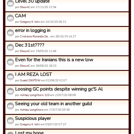
Level 30 update
por
ShaunC
em 27/11/20 22:54
CAM
por
Gregory K. Ishii
em 24/10/20 06:31
error in logging in
por
Cristiano Ronaldo Do…
em 28/10/15 14:27
Dec 31st????
por
ShaunC
em 15/09/20 11:46
Even for the Iranians this is a new low
por
ShaunC
em 18/08/20 18:33
I AM REZA LOST
por
Guest DXXT0W
em 02/08/20 02:07
Loosing GC points despite winning gc'S Al
por
Ashley Longthorn 123
em 23/07/20 08:08
Seeing your old team in another guild
por
Ashley Longthorn
em 17/07/20 09:50
Suspicious player
por
Gregory K. Ishii
em 05/07/20 07:37
Lost my hope