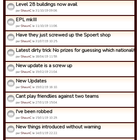
Level 28 buildings now avail
par
ShaunC
le 31/10/19 09:06.
EPL mkIII
par
ShaunC
le 11/10/19 11:06.
Have they just screwed up the Spoert shop
par
ShaunC
le 31/07/19 10:25.
Latest dirty trick No prizes for guessing which nationality ..
par
ShaunC
le 18/04/19 11:59.
New update is a screw up
par
ShaunC
le 19/02/19 21:04.
New Updates
par
ShaunC
le 19/02/19 16:10.
Cant play friendlies against two teams
par
ShaunC
le 27/01/19 15:04.
I've been robbed
par
ShaunC
le 15/01/19 10:29.
New things introduced without warning
par
ShaunC
le 14/01/19 22:22.