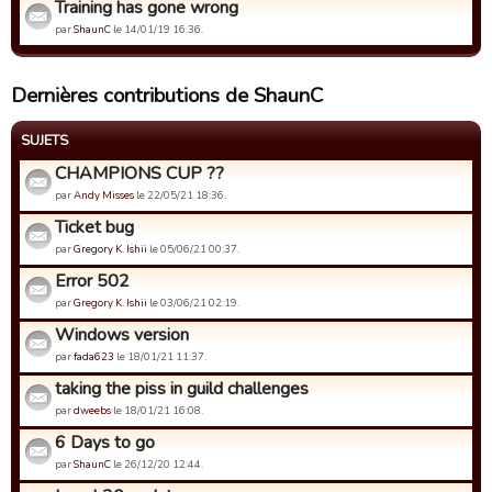
Training has gone wrong
par
ShaunC
le 14/01/19 16:36.
Dernières contributions de ShaunC
SUJETS
CHAMPIONS CUP ??
par
Andy Misses
le 22/05/21 18:36.
Ticket bug
par
Gregory K. Ishii
le 05/06/21 00:37.
Error 502
par
Gregory K. Ishii
le 03/06/21 02:19.
Windows version
par
fada623
le 18/01/21 11:37.
taking the piss in guild challenges
par
dweebs
le 18/01/21 16:08.
6 Days to go
par
ShaunC
le 26/12/20 12:44.