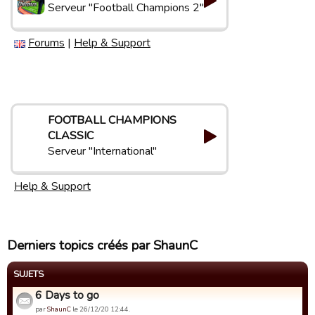
Serveur "Football Champions 2"
Forums
|
Help & Support
FOOTBALL CHAMPIONS
CLASSIC
Serveur "International"
Help & Support
Derniers topics créés par ShaunC
SUJETS
6 Days to go
par
ShaunC
le 26/12/20 12:44.