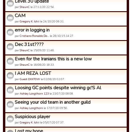
Level 30 update
par
ShaunC
le 27/11/20 22:54.
CAM
par
Gregory K. Ishii
le 24/10/20 06:31.
error in logging in
par
Cristiano Ronaldo Do…
le 28/10/15 14:27.
Dec 31st????
par
ShaunC
le 15/09/20 11:46.
Even for the Iranians this is a new low
par
ShaunC
le 18/08/20 18:33.
I AM REZA LOST
par
Guest DXXT0W
le 02/08/20 02:07.
Loosing GC points despite winning gc'S Al
par
Ashley Longthorn 123
le 23/07/20 08:08.
Seeing your old team in another guild
par
Ashley Longthorn
le 17/07/20 09:50.
Suspicious player
par
Gregory K. Ishii
le 05/07/20 07:37.
Lost my hope