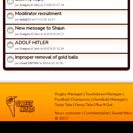
par
Gregory K. Ishii
le 17/06/20 07:18.
Modérator recruitment
par
fada623
le 07/12/16 14:47.
New message to Shaun
par
Gregory K. Ishii
le 30/05/20 06:27.
ADOLF HITLER
par
Gregory K. Ishii
le 09/05/20 10:34.
Improper removal of gold balls
par
Guest EB7M9I
le 28/04/20 10:36.
Rugby Manager
|
Touchdown Manager
|
Football Champions
|
Handball Manager
|
Tasty Tale
|
Fancy Tale
|
Run It Out
Nous contacter
|
Confidentialité
| Sweet Nitro
© 2017