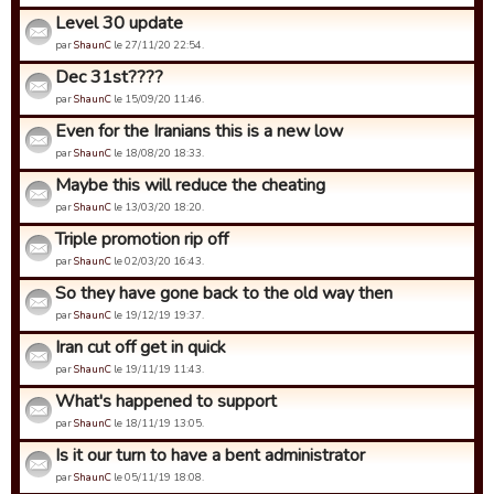
Level 30 update
par
ShaunC
le 27/11/20 22:54.
Dec 31st????
par
ShaunC
le 15/09/20 11:46.
Even for the Iranians this is a new low
par
ShaunC
le 18/08/20 18:33.
Maybe this will reduce the cheating
par
ShaunC
le 13/03/20 18:20.
Triple promotion rip off
par
ShaunC
le 02/03/20 16:43.
So they have gone back to the old way then
par
ShaunC
le 19/12/19 19:37.
Iran cut off get in quick
par
ShaunC
le 19/11/19 11:43.
What's happened to support
par
ShaunC
le 18/11/19 13:05.
Is it our turn to have a bent administrator
par
ShaunC
le 05/11/19 18:08.