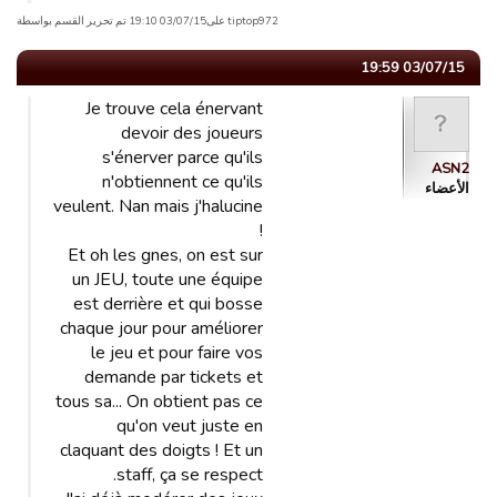
tiptop972 علی03/07/15 19:10 تم تحریر القسم بواسطة
03/07/15 19:59
Je trouve cela énervant
devoir des joueurs
s'énerver parce qu'ils
ASN2
n'obtiennent ce qu'ils
الأعضاء
veulent. Nan mais j'halucine
!
Et oh les gnes, on est sur
un JEU, toute une équipe
est derrière et qui bosse
chaque jour pour améliorer
le jeu et pour faire vos
demande par tickets et
tous sa... On obtient pas ce
qu'on veut juste en
claquant des doigts ! Et un
staff, ça se respect.