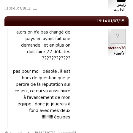
رئیس
نشر على 01/07/15 13:33.
الجلسة
01/07/15 19:14
alors on n'a pas changé de
pays en ayant fait une
demande , et en plus on
distefano38
doit faire 22 défaites
الأعضاء
????????????
pas pour moi , désolé , il est
hors de question que je
perdre de la réputation sur
ce jeu , ce qui va aussi nuire
à l'avancement de mon
équipe , donc je jouerais à
fond avec mes deux
équipes !!!!!!!!!!!!
distefano38 علی01/07/15 19:14 تم تحریر القسم بواسطة