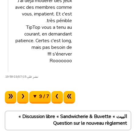
J'ai déjà modérer des jeux
avec des membres comme
vous, impatient. Et c'est
très pénible.
TipTop vous a tenu au
courant, en demandant
patience. Certes c'est long,
mais pas besoin de
s'énerver !!!!
Rooooooo
نشر على 03/07/15 19:59.
7 / 9
البيت
Sandwicherie & Buvette
Discussion libre
Question sur le nouveau règlement