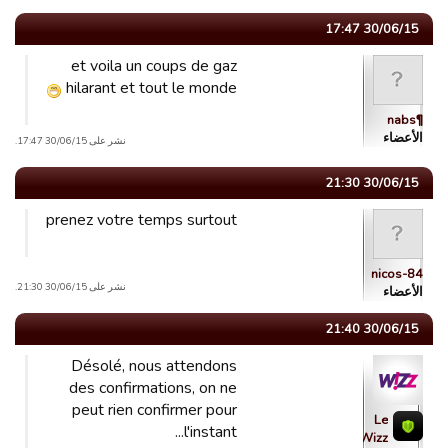
30/06/15 17:47
et voila un coups de gaz
hilarant et tout le monde
¶nabs
الأعضاء
نشر على 30/06/15 17:47.
30/06/15 21:30
prenez votre temps surtout
nicos-84
نشر على 30/06/15 21:30.
الأعضاء
30/06/15 21:40
Désolé, nous attendons
des confirmations, on ne
peut rien confirmer pour
Le
l'instant...
Wizz