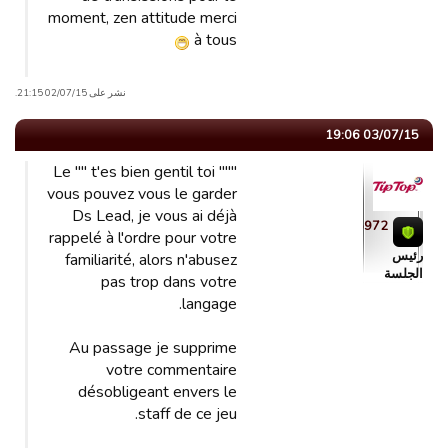
moment, zen attitude merci
à tous
نشر على 02/07/15 21:15.
03/07/15 19:06
Le "" t'es bien gentil toi """
vous pouvez vous le garder
Ds Lead, je vous ai déjà
tiptop972
rappelé à l'ordre pour votre
رئیس
familiarité, alors n'abusez
الجلسة
pas trop dans votre
langage.
Au passage je supprime
votre commentaire
désobligeant envers le
staff de ce jeu.