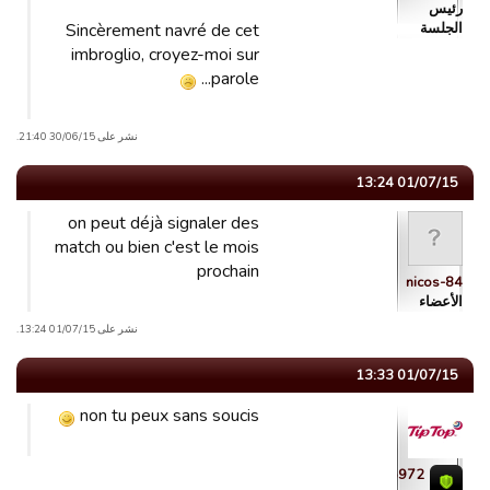
رئیس
الجلسة
Sincèrement navré de cet
imbroglio, croyez-moi sur
parole...
نشر على 30/06/15 21:40.
01/07/15 13:24
on peut déjà signaler des
match ou bien c'est le mois
prochain
nicos-84
الأعضاء
نشر على 01/07/15 13:24.
01/07/15 13:33
non tu peux sans soucis
tiptop972