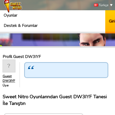
Türkçe
Oyunlar
Giri
Destek & Forumlar
Profil Guest DW3IYF
Guest
DW3IYF
Üye
Sweet Nitro Oyunlarından Guest DW3IYF Tanesi
İle Tanıştın