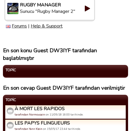
RUGBY MANAGER
Sunucu "Rugby Manager 2"
Forums
|
Help & Support
En son konu Guest DW3IYF tarafından
başlatılmıştır
TOPIC
En son cevap Guest DW3IYF tarafından verilmiştir
TOPIC
À MORT LES RAPIDOS
tarafindan Normousain
on 11/09/18 16:00 tarihinde.
LES PAPYS FLINGUEURS
tarafindan Yann Klein
on 15/05/17 23:44 tarihinde.