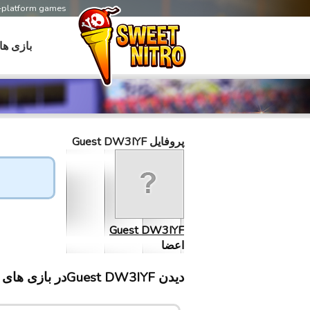
s-platform games
بازی ها
پروفایل Guest DW3IYF
Guest DW3IYF
اعضا
دیدن Guest DW3IYFدر بازی های سابلینت