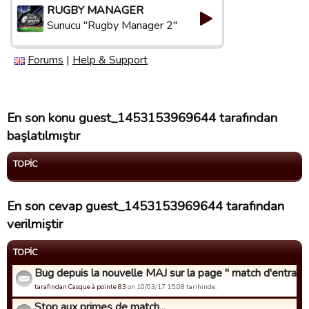
RUGBY MANAGER
Sunucu "Rugby Manager 2"
Forums
|
Help & Support
En son konu guest_1453153969644 tarafından
başlatılmıştır
TOPIC
En son cevap guest_1453153969644 tarafından
verilmiştir
TOPIC
Bug depuis la nouvelle MAJ sur la page " match d'entraîne
tarafindan Casque à pointe 83
on 10/03/17 15:08 tarihinde.
Stop aux primes de match...