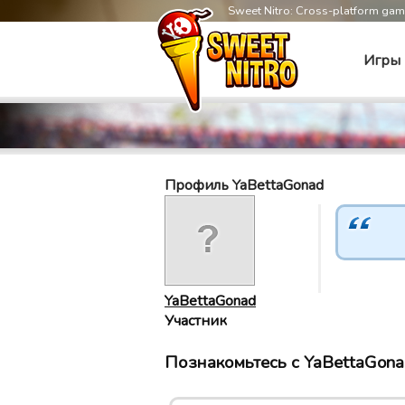
Sweet Nitro: Cross-platform ga
Игры
Профиль YaBettaGonad
YaBettaGonad
Участник
Познакомьтесь с YaBettaGonad