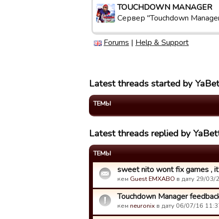
TOUCHDOWN MANAGER
Сервер "Touchdown Manage
Forums
|
Help & Support
Latest threads started by YaB
ТЕМЫ
Latest threads replied by YaBe
ТЕМЫ
sweet nito wont fix games , i
кем
Guest EMXABO
в дату 29/03/2
Touchdown Manager feedback
кем
neuronix
в дату 06/07/16 11:3