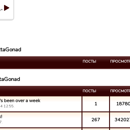
r"
ettaGonad
ПОСТЫ
ПРОСМОТ
ttaGonad
ПОСТЫ
ПРОСМОТ
t's been over a week
1
1878
4 12:55.
!
267
34202
7.