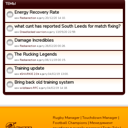
ТЕМЫ
Energy Recovery Rate
кем
Redserection
в дату 20/12/20 14:10.
what cunt has reported South Leeds for match fixing?
кем
Dreadlocked warriors
в дату 13/05/20 22:59.
Damage Incredibles
кем
Redserection
в дату 26/02/20 00:26.
The Rucking Legends
кем
Redserection
в дату 06/11/19 00:15.
Training update
кем
•SHARKIE 2.0•
в дату 04/02/19 13:00.
Bring back old training system
кем
wildbears RFC
в дату 04/02/19 14:18.
Rugby Manager
|
Touchdown Manager
|
Football Champions
|
Менеджмент