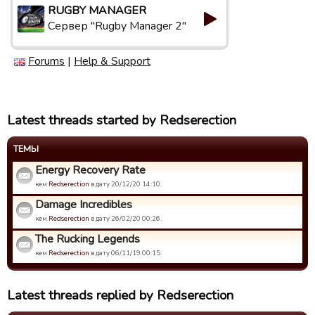
RUGBY MANAGER
Сервер "Rugby Manager 2"
Forums
|
Help & Support
Latest threads started by Redserection
ТЕМЫ
Energy Recovery Rate
кем
Redserection
в дату 20/12/20 14:10.
Damage Incredibles
кем
Redserection
в дату 26/02/20 00:26.
The Rucking Legends
кем
Redserection
в дату 06/11/19 00:15.
Latest threads replied by Redserection