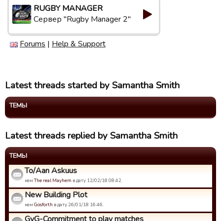
RUGBY MANAGER
Сервер "Rugby Manager 2"
Forums
|
Help & Support
Latest threads started by Samantha Smith
ТЕМЫ
Latest threads replied by Samantha Smith
ТЕМЫ
To/Aan Askuus
кем
The real Mayhem
в дату 12/02/18 08:42.
New Building Plot
кем
Gosforth
в дату 26/01/18 16:46.
GvG-Commitment to play matches