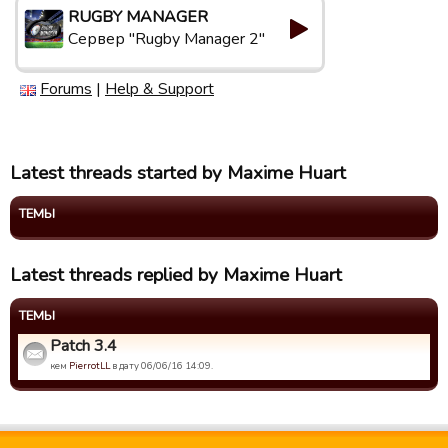
RUGBY MANAGER
Сервер "Rugby Manager 2"
Forums
|
Help & Support
Latest threads started by Maxime Huart
ТЕМЫ
Latest threads replied by Maxime Huart
ТЕМЫ
Patch 3.4
кем
PierrotLL
в дату 06/06/16 14:09.