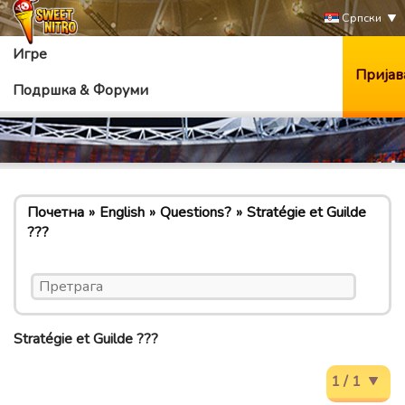
Српски
Игре
Пријав
Подршка & Форуми
Почетна
English
Questions?
Stratégie et Guilde
???
Stratégie et Guilde ???
1 / 1