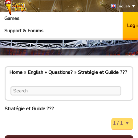
English
Games
Log i
Support & Forums
Home
English
Questions?
Stratégie et Guilde ???
Stratégie et Guilde ???
1 / 1