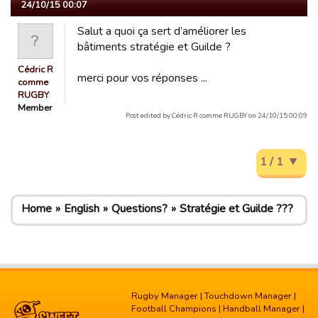
24/10/15 00:07
Salut a quoi ça sert d’améliorer les
bâtiments stratégie et Guilde ?
Cédric R
merci pour vos réponses ...
comme
RUGBY
Member
Post edited by Cédric R comme RUGBY on 24/10/15 00:09
1 / 1
Home
English
Questions?
Stratégie et Guilde ???
Rugby Manager
|
Touchdown Manager
|
Football Champions
|
Handball Manager
|