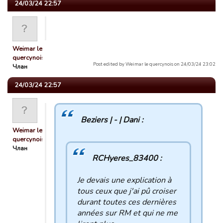
24/03/24 22:57
Weimar le
quercynois
Post edited by Weimar le quercynois on 24/03/24 23:02
Члан
24/03/24 22:57
Beziers | - | Dani :
Weimar le
quercynois
Члан
RCHyeres_83400 :
Je devais une explication à
tous ceux que j'ai pû croiser
durant toutes ces dernières
années sur RM et qui ne me