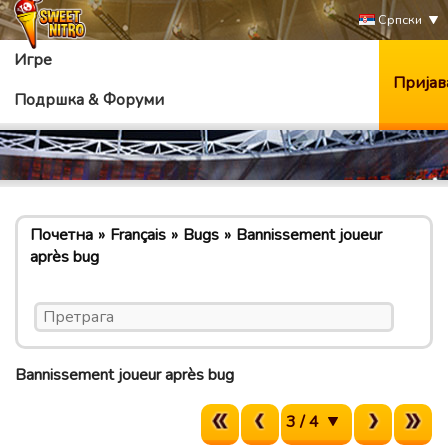
Српски
Игре
Пријав
Подршка & Форуми
Почетна
Français
Bugs
Bannissement joueur
après bug
Bannissement joueur après bug
3 / 4