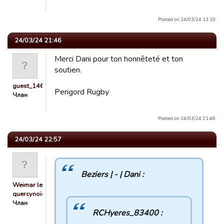
Posted on 24/03/24 13:10.
24/03/24 21:46
Merci Dani pour ton honnêteté et ton
soutien.
guest_1463253823766
Perigord Rugby
Члан
Posted on 24/03/24 21:46.
24/03/24 22:57
Beziers | - | Dani :
Weimar le
quercynois
Члан
RCHyeres_83400 :