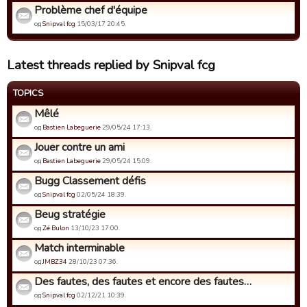
Problème chef d'équipe
од
Snipval fcg
15/03/17 20:45.
Latest threads replied by Snipval fcg
TOPICS
Mêlé
од
Bastien Labeguerie
29/05/24 17:13.
Jouer contre un ami
од
Bastien Labeguerie
29/05/24 15:09.
Bugg Classement défis
од
Snipval fcg
02/05/24 18:39.
Beug stratégie
од
Zé Bulon
13/10/23 17:00.
Match interminable
од
JMBZ34
28/10/23 07:36.
Des fautes, des fautes et encore des fautes…
од
Snipval fcg
02/12/21 10:39.