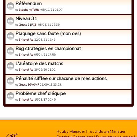
Référendum
од
Stephane Tellier
08/11/21 16:07.
Niveau 31
од
Guest 51FX8I
08/08/21 22:35.
Plaquage sans faute (mon oeil)
од
Snipval fcg
22/08/21 12:46.
Bug stratégies en championnat
од
Snipval fcg
05/04/21 17:55.
L'aléatoire des matchs
од
Snipval fcg
26/05/20 01:02.
Pénalité sifflée sur chacune de mes actions
од
Guest E6V0VP
21/09/19 23:53.
Problème chef d'équipe
од
Snipval fcg
15/03/17 20:45.
Rugby Manager
|
Touchdown Manager
|