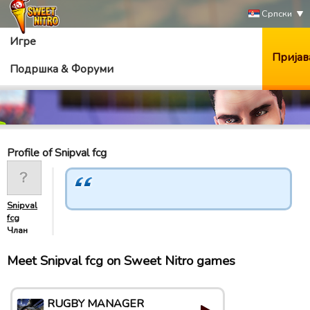
Српски
Игре
Пријав
Подршка & Форуми
Profile of Snipval fcg
Snipval
fcg
Члан
Meet Snipval fcg on Sweet Nitro games
RUGBY MANAGER