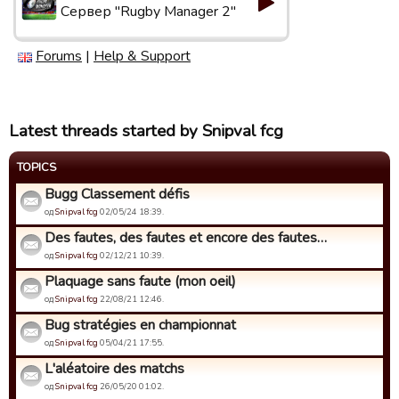
Сервер "Rugby Manager 2"
Forums
|
Help & Support
Latest threads started by Snipval fcg
TOPICS
Bugg Classement défis
од
Snipval fcg
02/05/24 18:39.
Des fautes, des fautes et encore des fautes…
од
Snipval fcg
02/12/21 10:39.
Plaquage sans faute (mon oeil)
од
Snipval fcg
22/08/21 12:46.
Bug stratégies en championnat
од
Snipval fcg
05/04/21 17:55.
L'aléatoire des matchs
од
Snipval fcg
26/05/20 01:02.