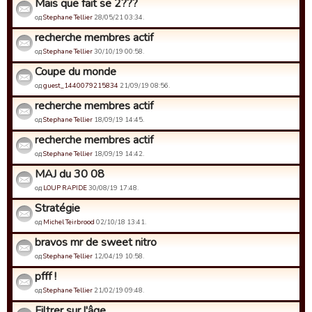
Mais que fait se 2???
од
Stephane Tellier
28/05/21 03:34.
recherche membres actif
од
Stephane Tellier
30/10/19 00:58.
Coupe du monde
од
guest_1440079215834
21/09/19 08:56.
recherche membres actif
од
Stephane Tellier
18/09/19 14:45.
recherche membres actif
од
Stephane Tellier
18/09/19 14:42.
MAJ du 30 08
од
LOUP RAPIDE
30/08/19 17:48.
Stratégie
од
Michel Teirbrood
02/10/18 13:41.
bravos mr de sweet nitro
од
Stephane Tellier
12/04/19 10:58.
pfff !
од
Stephane Tellier
21/02/19 09:48.
Filtrer sur l'âge