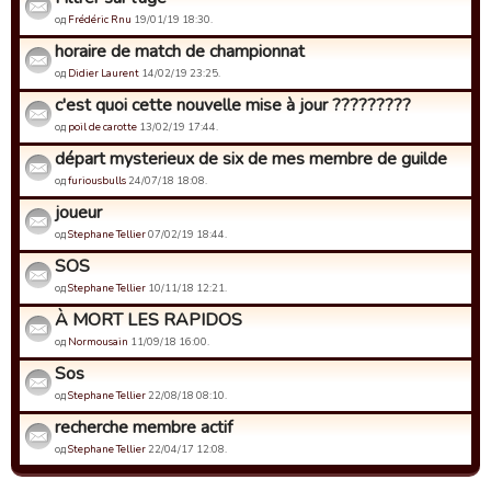
од
Frédéric Rnu
19/01/19 18:30.
horaire de match de championnat
од
Didier Laurent
14/02/19 23:25.
c'est quoi cette nouvelle mise à jour ?????????
од
poil de carotte
13/02/19 17:44.
départ mysterieux de six de mes membre de guilde
од
furiousbulls
24/07/18 18:08.
joueur
од
Stephane Tellier
07/02/19 18:44.
SOS
од
Stephane Tellier
10/11/18 12:21.
À MORT LES RAPIDOS
од
Normousain
11/09/18 16:00.
Sos
од
Stephane Tellier
22/08/18 08:10.
recherche membre actif
од
Stephane Tellier
22/04/17 12:08.