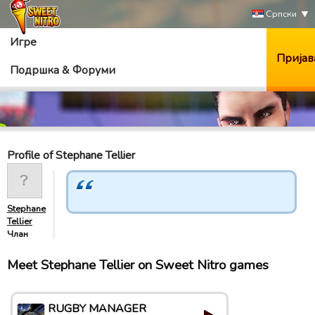
Српски
Игре
Пријав
Подршка & Форуми
Profile of Stephane Tellier
Stephane
Tellier
Члан
Meet Stephane Tellier on Sweet Nitro games
RUGBY MANAGER