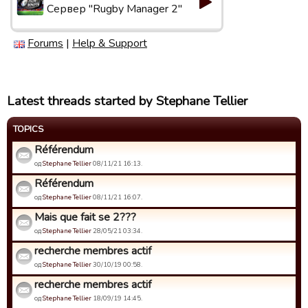
Сервер "Rugby Manager 2"
Forums
|
Help & Support
Latest threads started by Stephane Tellier
TOPICS
Référendum
од
Stephane Tellier
08/11/21 16:13.
Référendum
од
Stephane Tellier
08/11/21 16:07.
Mais que fait se 2???
од
Stephane Tellier
28/05/21 03:34.
recherche membres actif
од
Stephane Tellier
30/10/19 00:58.
recherche membres actif
од
Stephane Tellier
18/09/19 14:45.