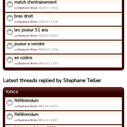
match d'entrainement
од
Stephane Tellier
24/03/17 13:04.
bras droit
од
Stephane Tellier
22/02/17 13:26.
les joueur 31 ans
од
Stephane Tellier
09/02/17 18:22.
joueur a vendre
од
Stephane Tellier
09/02/17 13:04.
en colère
од
Stephane Tellier
08/02/17 11:51.
Latest threads replied by Stephane Tellier
TOPICS
Référendum
од
Stephane Tellier
08/11/21 16:13.
Référendum
од
Stephane Tellier
08/11/21 16:07.